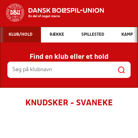
Hvad vil du søge efter?
KLUB/HOLD
RÆKKE
SPILLESTED
KAMP
INDHOLD OG NYHEDER
Find en klub eller et hold
STILLINGER, RESULTATER, KLUBBER OG
HOLD
KNUDSKER - SVANEKE