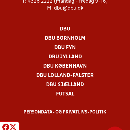
T: 4326 2222 (mandag - fredag 9-16)
M:
dbu@dbu.dk
DBU
DBU BORNHOLM
DBU FYN
DBU JYLLAND
DBU KØBENHAVN
DBU LOLLAND-FALSTER
DBU SJÆLLAND
FUTSAL
PERSONDATA- OG PRIVATLIVS-POLITIK