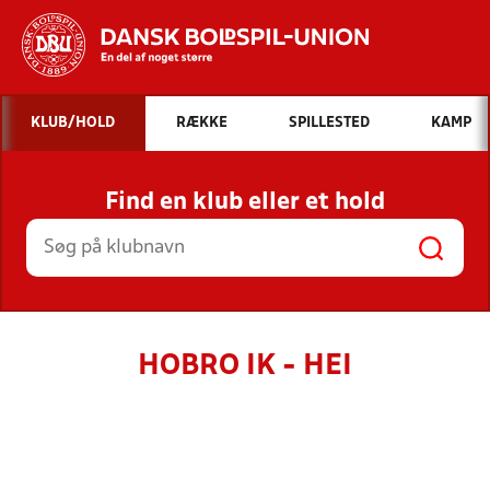
Hvad vil du søge efter?
KLUB/HOLD
RÆKKE
SPILLESTED
KAMP
INDHOLD OG NYHEDER
Find en klub eller et hold
STILLINGER, RESULTATER, KLUBBER OG
HOLD
HOBRO IK - HEI