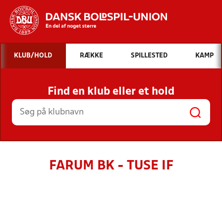
Hvad vil du søge efter?
KLUB/HOLD
RÆKKE
SPILLESTED
KAMP
INDHOLD OG NYHEDER
Find en klub eller et hold
STILLINGER, RESULTATER, KLUBBER OG
HOLD
FARUM BK - TUSE IF