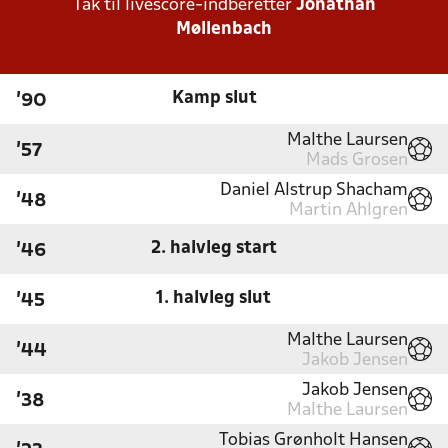
Tak til livescore-indberetter
Jonathan
Møllenbach
Kamp slut
'90
Malthe Laursen
'57
Mads Grosen
Daniel Alstrup Shacham
'48
Martin Ahlgren
2. halvleg start
'46
1. halvleg slut
'45
Malthe Laursen
'44
Jakob Jensen
Jakob Jensen
'38
Malthe Laursen
Tobias Grønholt Hansen