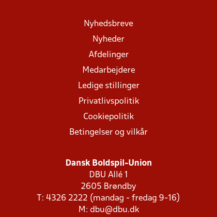
Nyhedsbreve
Nyheder
Afdelinger
Medarbejdere
Ledige stillinger
Privatlivspolitik
Cookiepolitik
Betingelser og vilkår
Dansk Boldspil-Union
DBU Allé 1
2605 Brøndby
T: 4326 2222 (mandag - fredag 9-16)
M:
dbu@dbu.dk