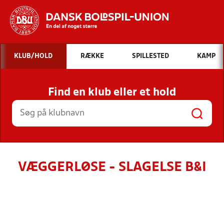
Hvad vil du søge efter?
KLUB/HOLD
RÆKKE
SPILLESTED
KAMP
INDHOLD OG NYHEDER
Find en klub eller et hold
STILLINGER, RESULTATER, KLUBBER OG
HOLD
VÆGGERLØSE - SLAGELSE B&I