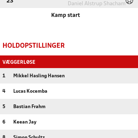
'23
Daniel Alstrup Shacham
Kamp start
HOLDOPSTILLINGER
VÆGGERLØSE
1
Mikkel Hasling Hansen
4
Lucas Kocemba
5
Bastian Frahm
6
Keean Jay
8
Simon Schultz