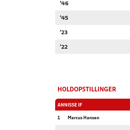
'46
'45
'23
'22
HOLDOPSTILLINGER
ANNISSE IF
1
Marcus Hansen