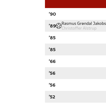
'90
Rasmus Grøndal Jakob
'89
Christoffer Alstrup
'85
'85
'66
'56
'56
'52