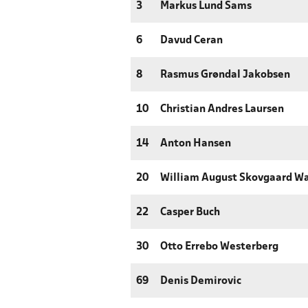
3
Markus Lund Sams
6
Davud Ceran
8
Rasmus Grøndal Jakobsen
10
Christian Andres Laursen
14
Anton Hansen
20
William August Skovgaard W
22
Casper Buch
30
Otto Errebo Westerberg
69
Denis Demirovic