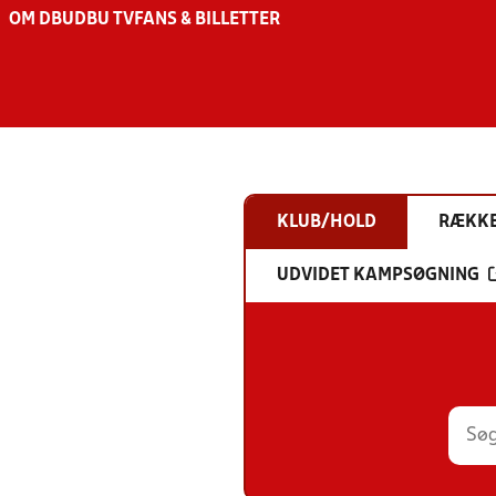
OM DBU
DBU TV
FANS & BILLETTER
KLUB/HOLD
RÆKK
UDVIDET KAMPSØGNING