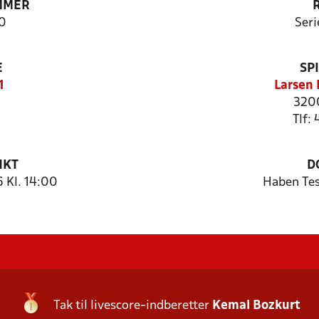
MMER
0
Seri
E
SP
1
Larsen 
3200
Tlf:
NKT
D
 Kl. 14:00
Haben Te
Tak til livescore-indberetter
Kemal Bozkurt