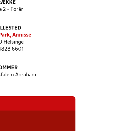
RÆKKE
e 2 - Forår
ILLESTED
Park, Annisse
 Helsinge
 4828 6601
OMMER
sfalem Abraham