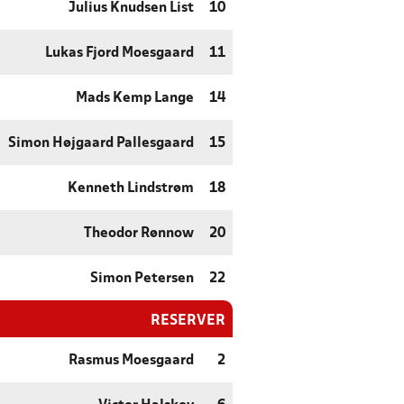
Julius Knudsen List
10
Lukas Fjord Moesgaard
11
Mads Kemp Lange
14
Simon Højgaard Pallesgaard
15
Kenneth Lindstrøm
18
Theodor Rønnow
20
Simon Petersen
22
RESERVER
Rasmus Moesgaard
2