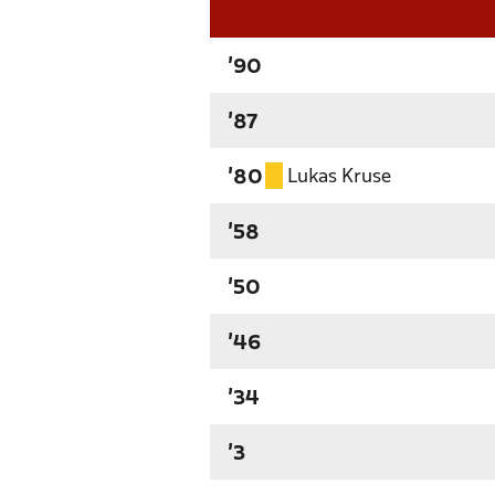
'90
'87
Lukas Kruse
'80
'58
'50
'46
'34
'3