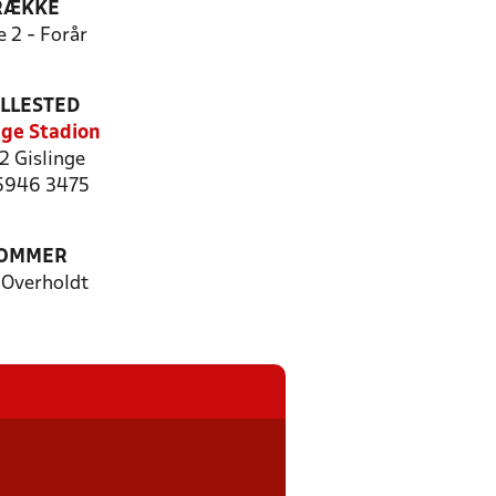
RÆKKE
e 2 - Forår
ILLESTED
nge Stadion
2 Gislinge
 5946 3475
OMMER
 Overholdt