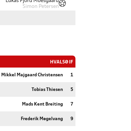
Lukas Fjord Moesgaard
Simon Petersen
HVALSØ IF
Mikkel Majgaard Christensen
1
Tobias Thiesen
5
Mads Kent Breiting
7
Frederik Møgelvang
9