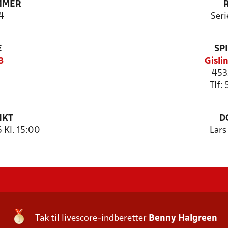
MMER
4
Seri
E
SP
3
Gisli
453
Tlf:
NKT
D
 Kl. 15:00
Lars
Tak til livescore-indberetter
Benny Halgreen