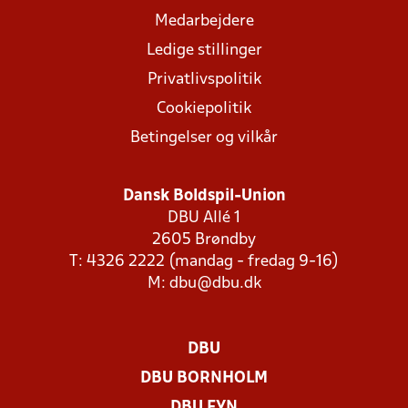
Medarbejdere
Ledige stillinger
Privatlivspolitik
Cookiepolitik
Betingelser og vilkår
Dansk Boldspil-Union
DBU Allé 1
2605 Brøndby
T: 4326 2222 (mandag - fredag 9-16)
M:
dbu@dbu.dk
DBU
DBU BORNHOLM
DBU FYN