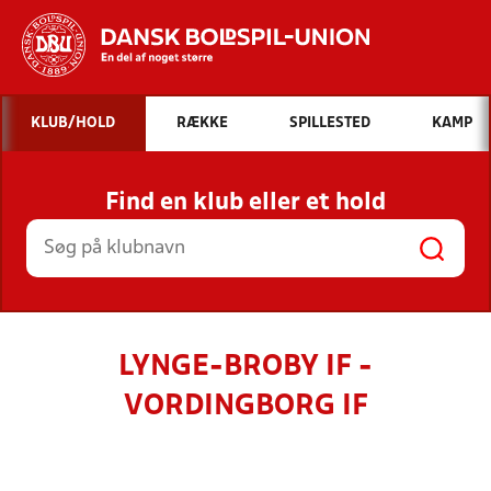
Hvad vil du søge efter?
KLUB/HOLD
RÆKKE
SPILLESTED
KAMP
INDHOLD OG NYHEDER
Find en klub eller et hold
STILLINGER, RESULTATER, KLUBBER OG
HOLD
LYNGE-BROBY IF -
VORDINGBORG IF