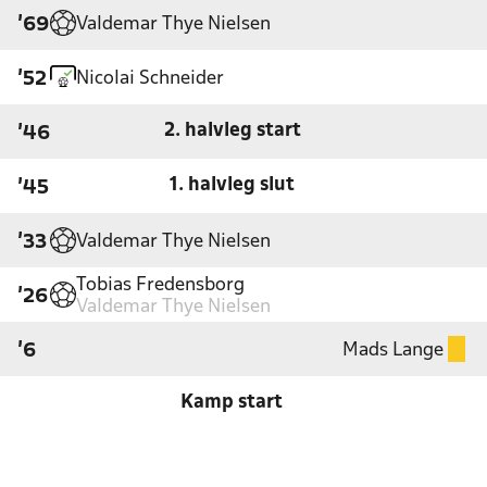
Valdemar Thye Nielsen
'69
Nicolai Schneider
'52
2. halvleg start
'46
1. halvleg slut
'45
Valdemar Thye Nielsen
'33
Tobias Fredensborg
'26
Valdemar Thye Nielsen
Mads Lange
'6
Kamp start