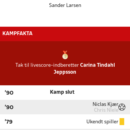
Sander Larsen
KAMPFAKTA
Tak til livescore-indberetter
Carina Tindahl
Jeppsson
Kamp slut
'90
Niclas Kjær
'90
Chris Nlele
Ukendt spiller
'79