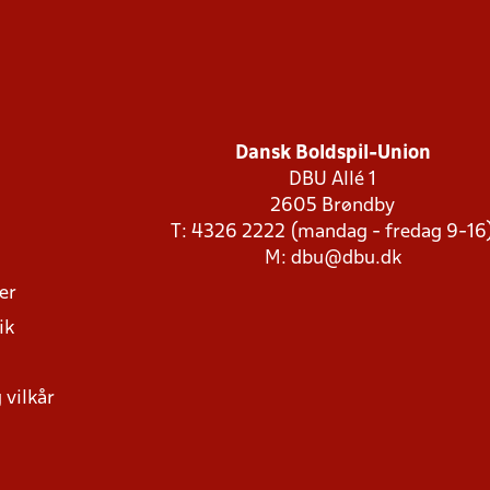
Dansk Boldspil-Union
DBU Allé 1
2605 Brøndby
T: 4326 2222 (mandag - fredag 9-16
M:
dbu@dbu.dk
ger
ik
 vilkår