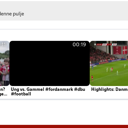
 denne pulje
:11
00:19
en?
Ung vs. Gammel #fordanmark #dbu
Highlights: Danma
ger
#football