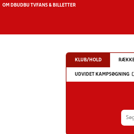
OM DBU
DBU TV
FANS & BILLETTER
KLUB/HOLD
RÆKK
UDVIDET KAMPSØGNING