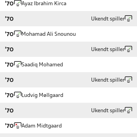
Ayaz Ibrahim Kirca
'70
Ukendt spiller
'70
Mohamad Ali Snounou
'70
Ukendt spiller
'70
Saadiq Mohamed
'70
Ukendt spiller
'70
Ludvig Møllgaard
'70
Ukendt spiller
'70
Adam Midtgaard
'70