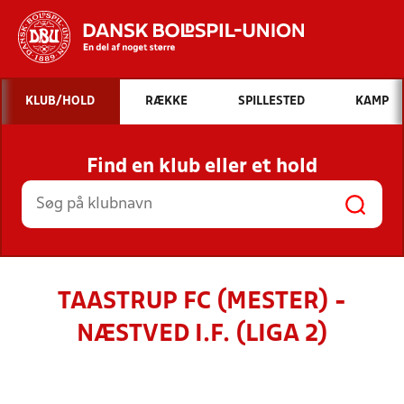
Hvad vil du søge efter?
KLUB/HOLD
RÆKKE
SPILLESTED
KAMP
INDHOLD OG NYHEDER
Find en klub eller et hold
STILLINGER, RESULTATER, KLUBBER OG
HOLD
TAASTRUP FC (MESTER) -
NÆSTVED I.F. (LIGA 2)