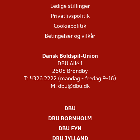
Ledige stillinger
Privatlivspolitik
Cookiepolitik
Betingelser og vilkår
Dansk Boldspil-Union
DBU Allé 1
2605 Brøndby
T: 4326 2222 (mandag - fredag 9-16)
M:
dbu@dbu.dk
DBU
DBU BORNHOLM
DBU FYN
DBU JYLLAND