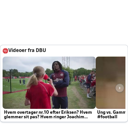
Videoer fra DBU
Hvem overtager nr.10 efter Eriksen? Hvem
Ung vs. Gamm
glemmer sit pas? Hvem ringer Joachim
#football
altid til efter kampe?