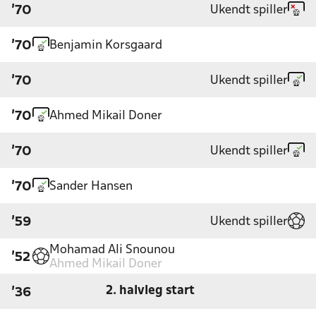
Ukendt spiller
'70
Benjamin Korsgaard
'70
Ukendt spiller
'70
Ahmed Mikail Doner
'70
Ukendt spiller
'70
Sander Hansen
'70
Ukendt spiller
'59
Mohamad Ali Snounou
'52
Ahmed Mikail Doner
2. halvleg start
'36