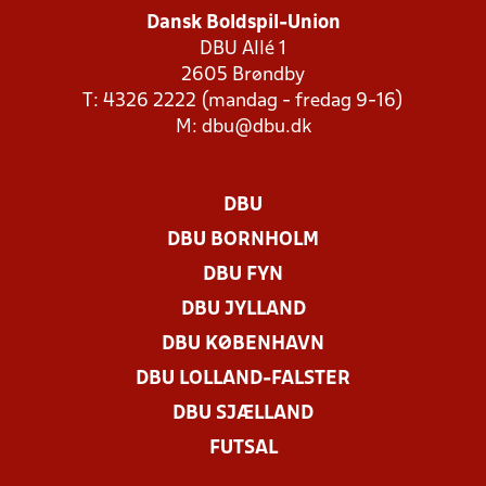
Dansk Boldspil-Union
DBU Allé 1
2605 Brøndby
T: 4326 2222 (mandag - fredag 9-16)
M:
dbu@dbu.dk
DBU
DBU BORNHOLM
DBU FYN
DBU JYLLAND
DBU KØBENHAVN
DBU LOLLAND-FALSTER
DBU SJÆLLAND
FUTSAL