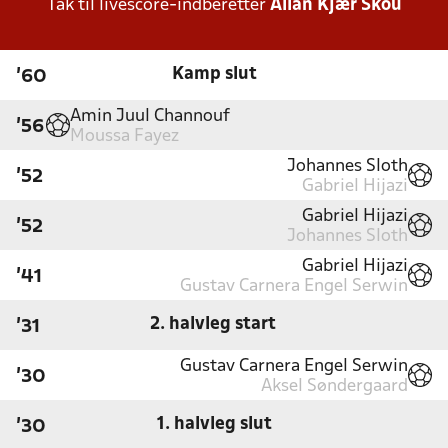
Tak til livescore-indberetter
Allan Kjær Skou
Kamp slut
'60
Amin Juul Channouf
'56
Moussa Fayez
Johannes Sloth
'52
Gabriel Hijazi
Gabriel Hijazi
'52
Johannes Sloth
Gabriel Hijazi
'41
Gustav Carnera Engel Serwin
2. halvleg start
'31
Gustav Carnera Engel Serwin
'30
Aksel Søndergaard
1. halvleg slut
'30