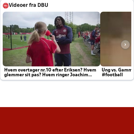
Videoer fra DBU
Hvem overtager nr.10 efter Eriksen? Hvem
Ung vs. Gamm
glemmer sit pas? Hvem ringer Joachim
#football
altid til efter kampe?