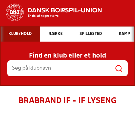
Hvad vil du søge efter?
KLUB/HOLD
RÆKKE
SPILLESTED
KAMP
INDHOLD OG NYHEDER
Find en klub eller et hold
STILLINGER, RESULTATER, KLUBBER OG
HOLD
BRABRAND IF - IF LYSENG