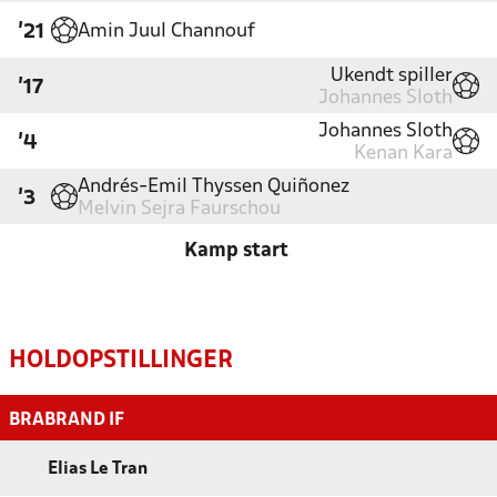
Amin Juul Channouf
'21
Ukendt spiller
'17
Johannes Sloth
Johannes Sloth
'4
Kenan Kara
Andrés-Emil Thyssen Quiñonez
'3
Melvin Sejra Faurschou
Kamp start
HOLDOPSTILLINGER
BRABRAND IF
Elias Le Tran