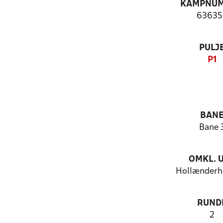
KAMPNU
63635
PULJ
P1
BAN
Bane 
OMKL. 
Hollænderha
RUND
2