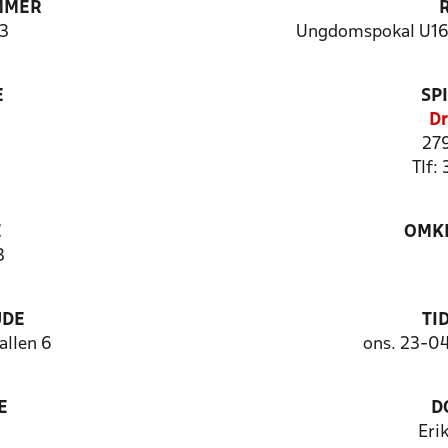
MMER
3
Ungdomspokal U16 
E
SP
Dr
27
Tlf:
E
OMKL
3
UDE
TI
llen 6
ons. 23-0
E
D
Eri