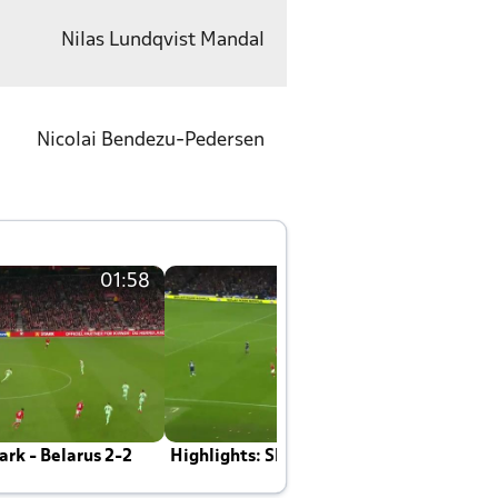
Nilas Lundqvist Mandal
Nicolai Bendezu-Pedersen
01:58
01:58
rk - Belarus 2-2
Highlights: Skotland - Danmark 4-2
J
E