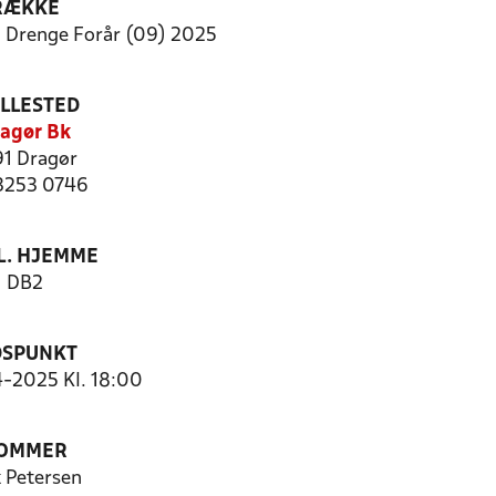
RÆKKE
Drenge Forår (09) 2025
ILLESTED
agør Bk
91 Dragør
 3253 0746
. HJEMME
DB2
DSPUNKT
4-2025 Kl. 18:00
OMMER
k Petersen