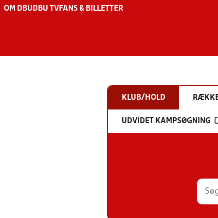
OM DBU
DBU TV
FANS & BILLETTER
KLUB/HOLD
RÆKK
UDVIDET KAMPSØGNING