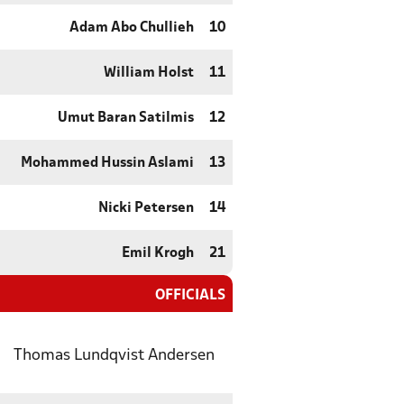
Adam Abo Chullieh
10
William Holst
11
Umut Baran Satilmis
12
Mohammed Hussin Aslami
13
Nicki Petersen
14
Emil Krogh
21
OFFICIALS
Thomas Lundqvist Andersen