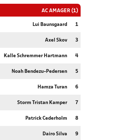
AC AMAGER (1)
Lui Baunsgaard
1
Axel Skov
3
Kalle Schremmer Hartmann
4
Noah Bendezu-Pedersen
5
Hamza Turan
6
Storm Tristan Kamper
7
Patrick Cederholm
8
Dairo Silva
9