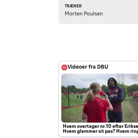
TRÆNER
Morten Poulsen
Videoer fra DBU
05
Hvem overtager nr.10 efter Eriks
Hvem glemmer sit pas? Hvem rin
Joachim altid til efter kampe?