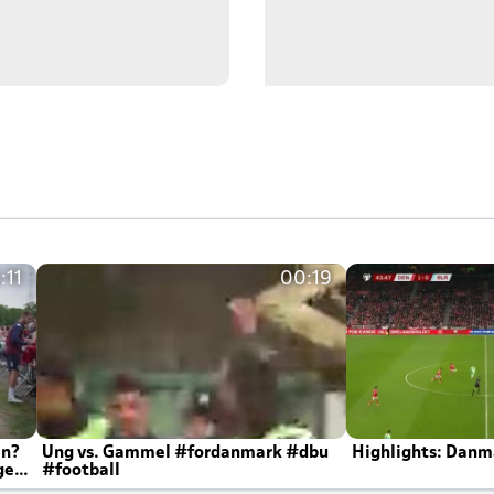
:11
00:19
en?
Ung vs. Gammel #fordanmark #dbu
Highlights: Danma
ger
#football