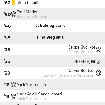
Ukendt spiller
'67
Emil Møller
'60
Benjamin Benzon
2. halvleg start
'46
1. halvleg slut
'45
Jeppe Györkös
'33
Oliver Bentsen
Mikkel Kjær
'25
Oliver Bentsen
'23
Lukas Frydendahl Vedstesen
Mick Steffensen
'16
Mads Asvig Søndergaard
'13
Mick Steffensen