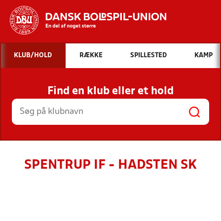
Hvad vil du søge efter?
KLUB/HOLD
RÆKKE
SPILLESTED
KAMP
INDHOLD OG NYHEDER
Find en klub eller et hold
STILLINGER, RESULTATER, KLUBBER OG
HOLD
SPENTRUP IF - HADSTEN SK