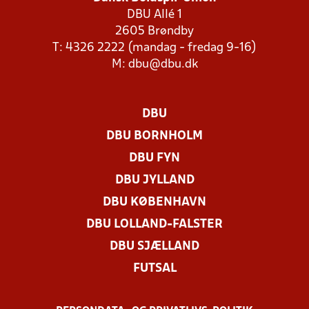
DBU Allé 1
2605 Brøndby
T: 4326 2222 (mandag - fredag 9-16)
M:
dbu@dbu.dk
DBU
DBU BORNHOLM
DBU FYN
DBU JYLLAND
DBU KØBENHAVN
DBU LOLLAND-FALSTER
DBU SJÆLLAND
FUTSAL