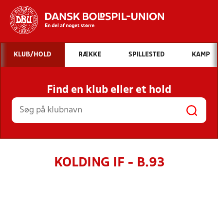
Hvad vil du søge efter?
KLUB/HOLD
RÆKKE
SPILLESTED
KAMP
INDHOLD OG NYHEDER
Find en klub eller et hold
STILLINGER, RESULTATER, KLUBBER OG
HOLD
KOLDING IF - B.93