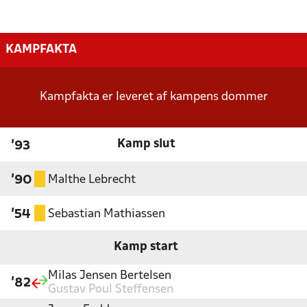
KAMPFAKTA
Kampfakta er leveret af kampens dommer
Kamp slut
'93
Malthe Lebrecht
'90
Sebastian Mathiassen
'54
Kamp start
Milas Jensen Bertelsen
'82
Gustav Poul Steffensen