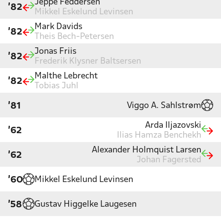
Jeppe Feddersen
'82
Mikkel Eskelund Levinsen
Mark Davids
'82
Theis Bech-Petersen
Jonas Friis
'82
Frederik Klysner Baltsersen
Malthe Lebrecht
'82
Tobias Juhl
Viggo A. Sahlstrøm
'81
Arda Iljazovski
'62
Ilias Hamza Benchekh
Alexander Holmquist Larsen
'62
Johan Fagersted
Mikkel Eskelund Levinsen
'60
Gustav Higgelke Laugesen
'58