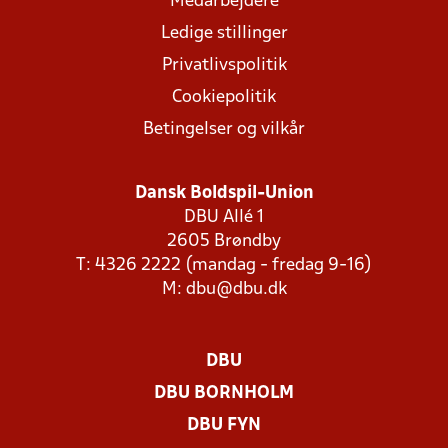
Medarbejdere
Ledige stillinger
Privatlivspolitik
Cookiepolitik
Betingelser og vilkår
Dansk Boldspil-Union
DBU Allé 1
2605 Brøndby
T: 4326 2222 (mandag - fredag 9-16)
M:
dbu@dbu.dk
DBU
DBU BORNHOLM
DBU FYN