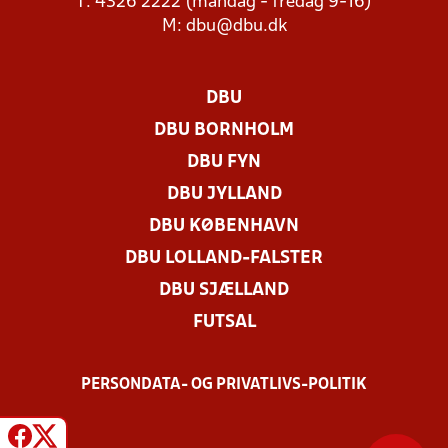
T: 4326 2222 (mandag - fredag 9-16)
M:
dbu@dbu.dk
DBU
DBU BORNHOLM
DBU FYN
DBU JYLLAND
DBU KØBENHAVN
DBU LOLLAND-FALSTER
DBU SJÆLLAND
FUTSAL
PERSONDATA- OG PRIVATLIVS-POLITIK