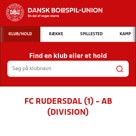
Hvad vil du søge efter?
KLUB/HOLD
RÆKKE
SPILLESTED
KAMP
INDHOLD OG NYHEDER
Find en klub eller et hold
STILLINGER, RESULTATER, KLUBBER OG
HOLD
FC RUDERSDAL (1) - AB
(DIVISION)