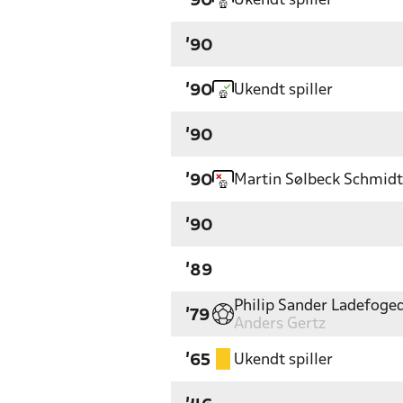
Ukendt spiller
'90
'90
Ukendt spiller
'90
'90
Martin Sølbeck Schmidt
'90
'90
'89
Philip Sander Ladefoge
'79
Anders Gertz
Ukendt spiller
'65