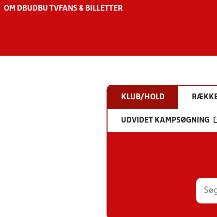
OM DBU
DBU TV
FANS & BILLETTER
KLUB/HOLD
RÆKK
UDVIDET KAMPSØGNING