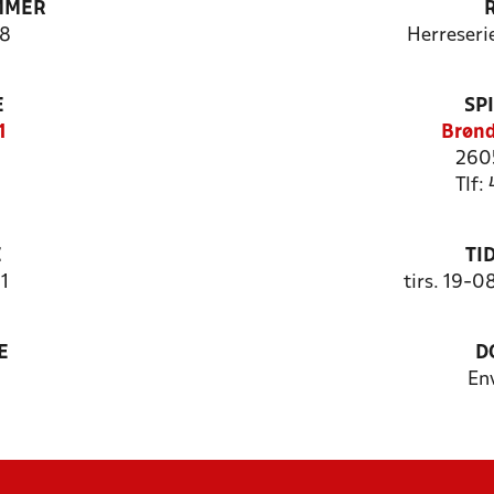
MMER
8
Herreseri
E
SP
1
Brønd
260
Tlf:
E
TI
1
tirs. 19-0
E
D
En