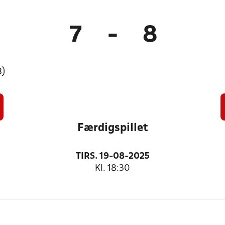
7
-
8
3)
Færdigspillet
TIRS. 19-08-2025
Kl. 18:30