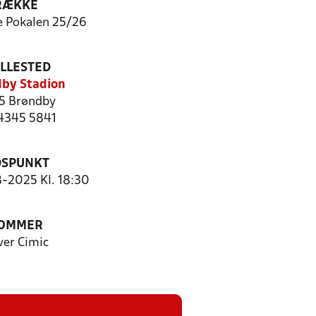
RÆKKE
e Pokalen 25/26
ILLESTED
by Stadion
5 Brøndby
 4345 5841
DSPUNKT
8-2025 Kl. 18:30
OMMER
ver Cimic