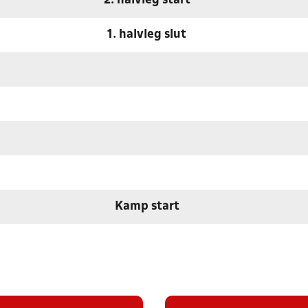
2. halvleg start
1. halvleg slut
Kamp start