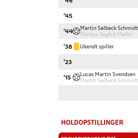
'46
'45
Martin Sølbeck Schmidt
'44
Markus Jegård Møller
Ukendt spiller
'38
'23
Lucas Martin Svendsen
'15
Martin Sølbeck Schmidt
HOLDOPSTILLINGER