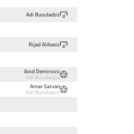
Adi Busuladzic
Rijad Alibasic
Anid Demirovic
Adi Busuladzic
Amar Sarvan
Adi Busuladzic