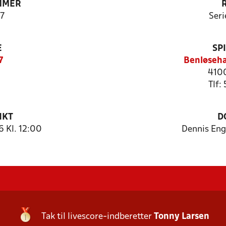
MMER
7
Seri
E
SP
7
Benløseha
4100
Tlf:
NKT
D
 Kl. 12:00
Dennis Eng
Tak til livescore-indberetter
Tonny Larsen