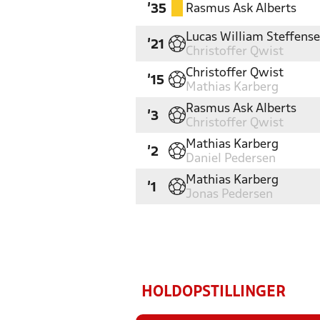
Rasmus Ask Alberts
'35
Lucas William Steffens
'21
Christoffer Qwist
Christoffer Qwist
'15
Mathias Karberg
Rasmus Ask Alberts
'3
Christoffer Qwist
Mathias Karberg
'2
Daniel Pedersen
Mathias Karberg
'1
Jonas Pedersen
HOLDOPSTILLINGER