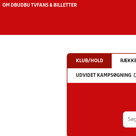
OM DBU
DBU TV
FANS & BILLETTER
KLUB/HOLD
RÆKK
UDVIDET KAMPSØGNING