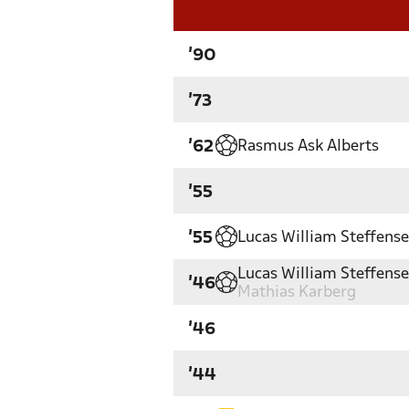
'90
'73
Rasmus Ask Alberts
'62
'55
Lucas William Steffens
'55
Lucas William Steffens
'46
Mathias Karberg
'46
'44