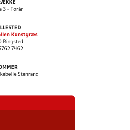
RÆKKE
e 3 - Forår
ILLESTED
llen Kunstgræs
 Ringsted
 5762 7462
OMMER
kebølle Stenrand