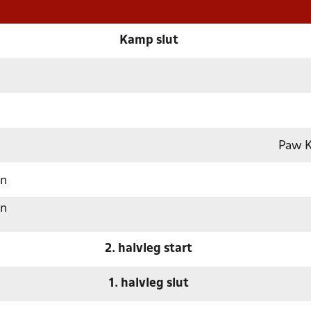
Kamp slut
Paw K
en
en
2. halvleg start
1. halvleg slut