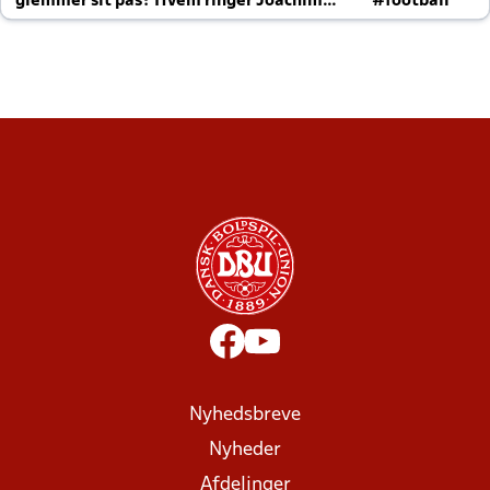
glemmer sit pas? Hvem ringer Joachim
#football
altid til efter kampe?
Nyhedsbreve
Nyheder
Afdelinger