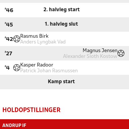
2. halvleg start
'46
1. halvleg slut
'45
Rasmus Birk
'42
Anders Lyngbak Vad
Magnus Jensen
'27
Alexander Sloth Kostow
Kasper Radoor
'4
Patrick Johan Rasmussen
Kamp start
HOLDOPSTILLINGER
ANDRUP IF