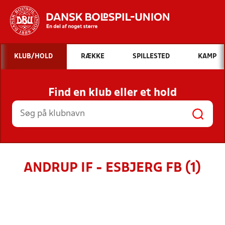
Hvad vil du søge efter?
KLUB/HOLD
RÆKKE
SPILLESTED
KAMP
INDHOLD OG NYHEDER
Find en klub eller et hold
STILLINGER, RESULTATER, KLUBBER OG
HOLD
ANDRUP IF - ESBJERG FB (1)