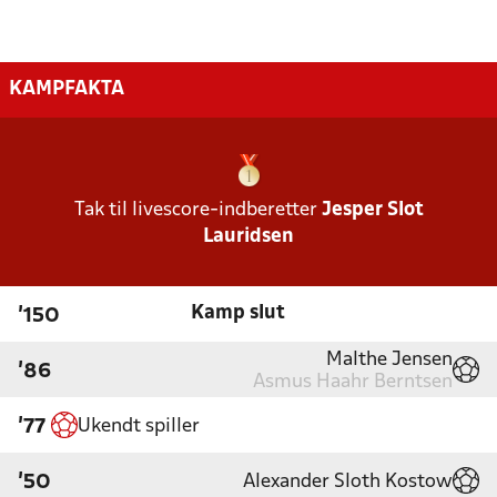
KAMPFAKTA
Tak til livescore-indberetter
Jesper Slot
Lauridsen
Kamp slut
'150
Malthe Jensen
'86
Asmus Haahr Berntsen
Ukendt spiller
'77
Alexander Sloth Kostow
'50