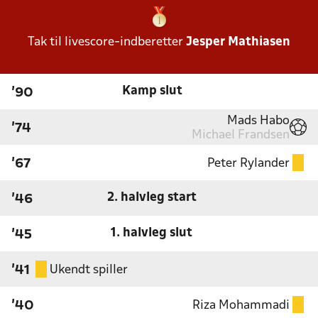
Tak til livescore-indberetter
Jesper Mathiasen
Kamp slut
'90
Mads Habo
'74
Michael Frandsen
Peter Rylander
'67
2. halvleg start
'46
1. halvleg slut
'45
Ukendt spiller
'41
Riza Mohammadi
'40