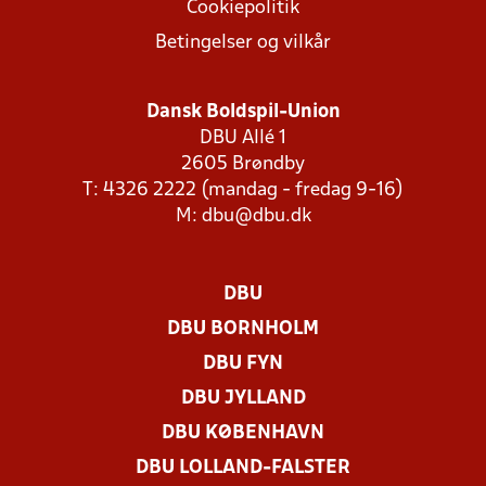
Cookiepolitik
Betingelser og vilkår
Dansk Boldspil-Union
DBU Allé 1
2605 Brøndby
T: 4326 2222 (mandag - fredag 9-16)
M:
dbu@dbu.dk
DBU
DBU BORNHOLM
DBU FYN
DBU JYLLAND
DBU KØBENHAVN
DBU LOLLAND-FALSTER