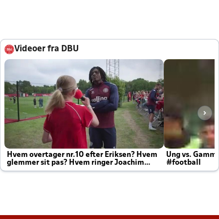
Videoer fra DBU
Hvem overtager nr.10 efter Eriksen? Hvem
Ung vs. Gamm
glemmer sit pas? Hvem ringer Joachim
#football
altid til efter kampe?