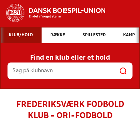
Hvad vil du søge efter?
KLUB/HOLD
RÆKKE
SPILLESTED
KAMP
INDHOLD OG NYHEDER
Find en klub eller et hold
STILLINGER, RESULTATER, KLUBBER OG
HOLD
FREDERIKSVÆRK FODBOLD
KLUB - ORI-FODBOLD