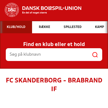
Hvad vil du søge efter?
KLUB/HOLD
RÆKKE
SPILLESTED
KAMP
INDHOLD OG NYHEDER
Find en klub eller et hold
STILLINGER, RESULTATER, KLUBBER OG
HOLD
FC SKANDERBORG - BRABRAND
IF