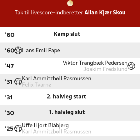
Tak til livescore-indberetter
Allan Kjær Skou
Kamp slut
'60
Hans Emil Pape
'60
Viktor Trangbæk Pedersen
'47
Joakim Fredslund
Karl Ammitzbøll Rasmussen
'31
Felix Tvarnø
2. halvleg start
'31
1. halvleg slut
'30
Uffe Hjort Blåbjerg
'25
Karl Ammitzbøll Rasmussen