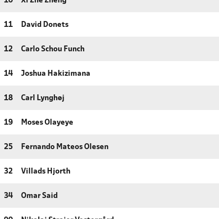
10
Xi Zhe Zheng
11
David Donets
12
Carlo Schou Funch
14
Joshua Hakizimana
18
Carl Lynghøj
19
Moses Olayeye
25
Fernando Mateos Olesen
32
Villads Hjorth
34
Omar Said