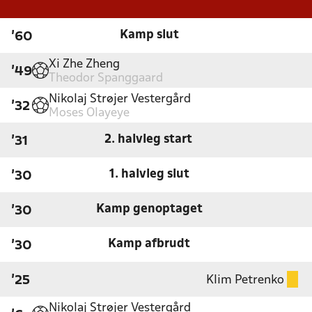
Kamp slut
'60
Xi Zhe Zheng
'49
Theodor Spanggaard
Nikolaj Strøjer Vestergård
'32
Moses Olayeye
2. halvleg start
'31
1. halvleg slut
'30
Kamp genoptaget
'30
Kamp afbrudt
'30
Klim Petrenko
'25
Nikolaj Strøjer Vestergård