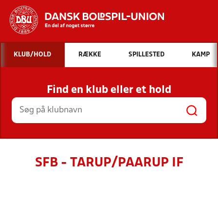
Hvad vil du søge efter?
KLUB/HOLD
RÆKKE
SPILLESTED
KAMP
INDHOLD OG NYHEDER
Find en klub eller et hold
STILLINGER, RESULTATER, KLUBBER OG
HOLD
SFB - TARUP/PAARUP IF