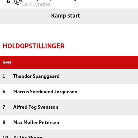
'6
Carl Lynghøj
Kamp start
HOLDOPSTILLINGER
SFB
1
Theodor Spanggaard
6
Marcus Snedevind Jørgensen
7
Alfred Fog Svensson
8
Max Møller Petersen