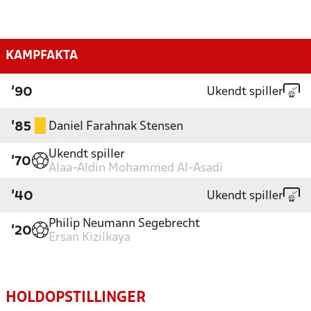
KAMPFAKTA
Ukendt spiller
'90
Daniel Farahnak Stensen
'85
Ukendt spiller
'70
Alaa-Aldin Mohammed Al-Asadi
Ukendt spiller
'40
Philip Neumann Segebrecht
'20
Ersan Kizilkaya
HOLDOPSTILLINGER