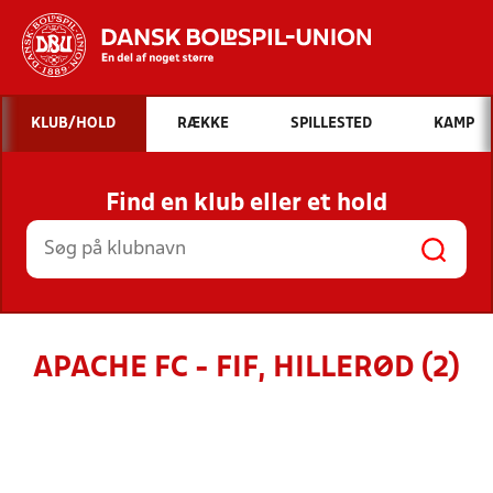
Hvad vil du søge efter?
KLUB/HOLD
RÆKKE
SPILLESTED
KAMP
INDHOLD OG NYHEDER
Find en klub eller et hold
STILLINGER, RESULTATER, KLUBBER OG
HOLD
APACHE FC - FIF, HILLERØD (2)