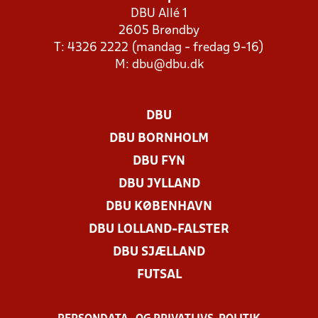
DBU Allé 1
2605 Brøndby
T: 4326 2222 (mandag - fredag 9-16)
M:
dbu@dbu.dk
DBU
DBU BORNHOLM
DBU FYN
DBU JYLLAND
DBU KØBENHAVN
DBU LOLLAND-FALSTER
DBU SJÆLLAND
FUTSAL