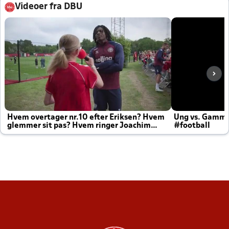
Videoer fra DBU
Hvem overtager nr.10 efter Eriksen? Hvem
Ung vs. Gamm
glemmer sit pas? Hvem ringer Joachim
#football
altid til efter kampe?