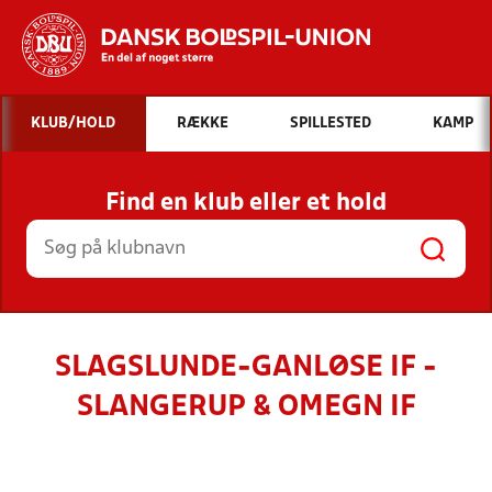
Hvad vil du søge efter?
KLUB/HOLD
RÆKKE
SPILLESTED
KAMP
INDHOLD OG NYHEDER
Find en klub eller et hold
STILLINGER, RESULTATER, KLUBBER OG
HOLD
SLAGSLUNDE-GANLØSE IF -
SLANGERUP & OMEGN IF