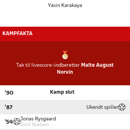
Yasin Karakaya
KAMPFAKTA
Tak til livescore-indberetter
Malte August
Norvin
Kamp slut
'90
Ukendt spiller
'87
Jonas Rysgaard
'54
Emil Nielsen