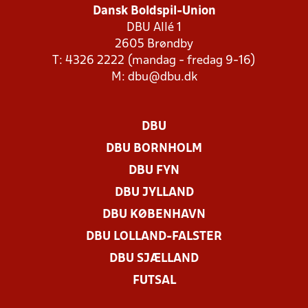
Dansk Boldspil-Union
DBU Allé 1
2605 Brøndby
T: 4326 2222 (mandag - fredag 9-16)
M:
dbu@dbu.dk
DBU
DBU BORNHOLM
DBU FYN
DBU JYLLAND
DBU KØBENHAVN
DBU LOLLAND-FALSTER
DBU SJÆLLAND
FUTSAL