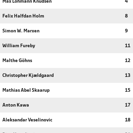
Max Lohmann Knudsen
4
Felix Halfdan Holm
8
Simon W. Marxen
9
William Fureby
11
Malthe Göhns
12
Christopher Kjældgaard
13
Mathias Abel Skaarup
15
Anton Kawa
17
Aleksandar Veselinovic
18