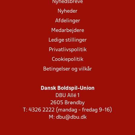
Nyhedsbreve
Nyheder
Afdelinger
Medarbejdere
Ledige stillinger
Privatlivspolitik
Cookiepolitik
Betingelser og vilkår
Dansk Boldspil-Union
DBU Allé 1
2605 Brøndby
T: 4326 2222 (mandag - fredag 9-16)
M:
dbu@dbu.dk