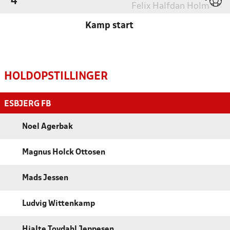
'4
Felix Halfdan Holm
Kamp start
HOLDOPSTILLINGER
ESBJERG FB
Noel Agerbak
Magnus Holck Ottosen
Mads Jessen
Ludvig Wittenkamp
Hjalte Tovdahl Jeppesen