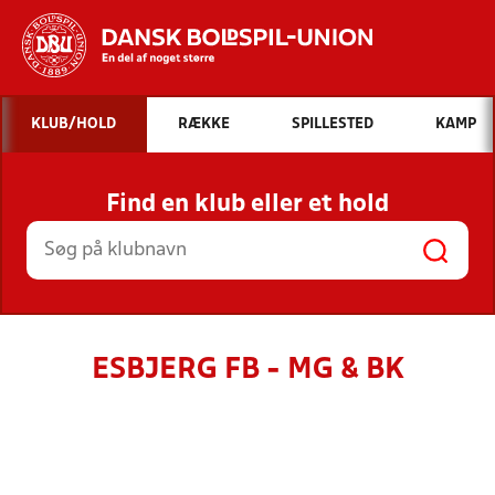
Hvad vil du søge efter?
KLUB/HOLD
RÆKKE
SPILLESTED
KAMP
INDHOLD OG NYHEDER
Find en klub eller et hold
STILLINGER, RESULTATER, KLUBBER OG
HOLD
ESBJERG FB - MG & BK