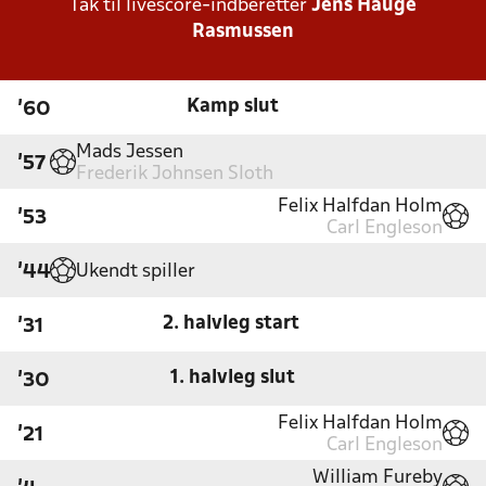
Tak til livescore-indberetter
Jens Hauge
Rasmussen
Kamp slut
'60
Mads Jessen
'57
Frederik Johnsen Sloth
Felix Halfdan Holm
'53
Carl Engleson
Ukendt spiller
'44
2. halvleg start
'31
1. halvleg slut
'30
Felix Halfdan Holm
'21
Carl Engleson
William Fureby