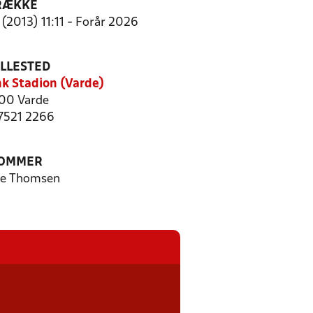
RÆKKE
(2013) 11:11 - Forår 2026
ILLESTED
nk Stadion (Varde)
00 Varde
 7521 2266
OMMER
ke Thomsen