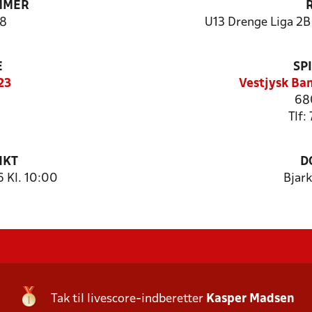
MMER
8
U13 Drenge Liga 2B 
E
SP
23
Vestjysk Ba
68
Tlf:
NKT
D
 Kl. 10:00
Bjar
Tak til livescore-indberetter
Kasper Madsen