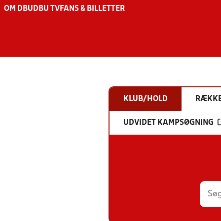
OM DBU
DBU TV
FANS & BILLETTER
KLUB/HOLD
RÆKK
UDVIDET KAMPSØGNING