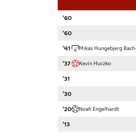
'60
'60
Mikas Hungebjerg Bach
'41
Kevin Huczko
'37
'31
'30
Noah Engelhardt
'20
'13