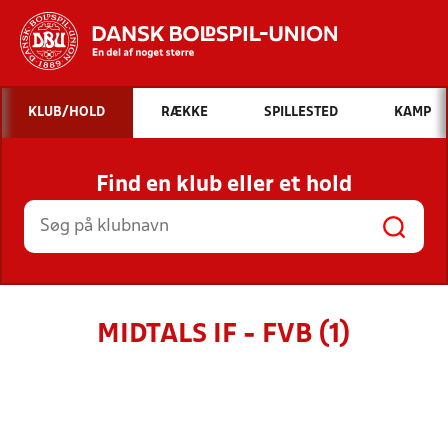
Hvad vil du søge efter?
KLUB/HOLD
RÆKKE
SPILLESTED
KAMP
INDHOLD OG NYHEDER
Find en klub eller et hold
STILLINGER, RESULTATER, KLUBBER OG
HOLD
MIDTALS IF - FVB (1)