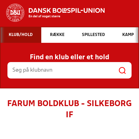
Hvad vil du søge efter?
KLUB/HOLD
RÆKKE
SPILLESTED
KAMP
INDHOLD OG NYHEDER
Find en klub eller et hold
STILLINGER, RESULTATER, KLUBBER OG
HOLD
FARUM BOLDKLUB - SILKEBORG
IF