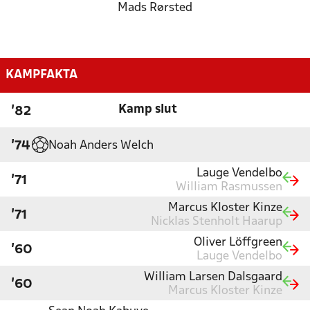
Mads Rørsted
KAMPFAKTA
Kamp slut
'82
Noah Anders Welch
'74
Lauge Vendelbo
'71
William Rasmussen
Marcus Kloster Kinze
'71
Nicklas Stenholt Haarup
Oliver Löffgreen
'60
Lauge Vendelbo
William Larsen Dalsgaard
'60
Marcus Kloster Kinze