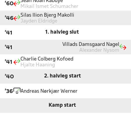
Sean Noah Kabuye
'60
Mikail Ismet Schumacher
Silas Ilion Bjerg Makolli
'46
Jayden Eldridge
1. halvleg slut
'41
Villads Damsgaard Nagel
'41
Alexander Nysom
Charlie Colberg Kofoed
'41
Hjalte Haaning
2. halvleg start
'40
Andreas Nørkjær Werner
'36
Kamp start