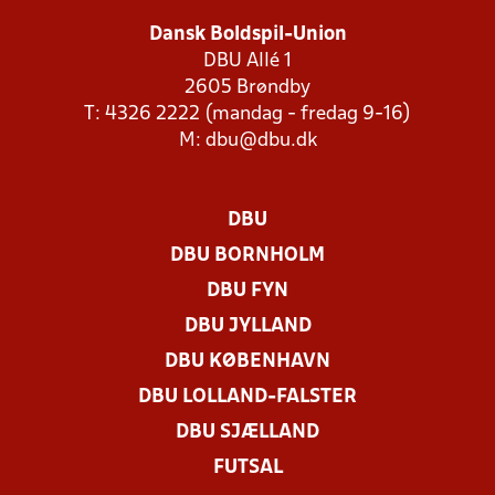
Dansk Boldspil-Union
DBU Allé 1
2605 Brøndby
T: 4326 2222 (mandag - fredag 9-16)
M:
dbu@dbu.dk
DBU
DBU BORNHOLM
DBU FYN
DBU JYLLAND
DBU KØBENHAVN
DBU LOLLAND-FALSTER
DBU SJÆLLAND
FUTSAL