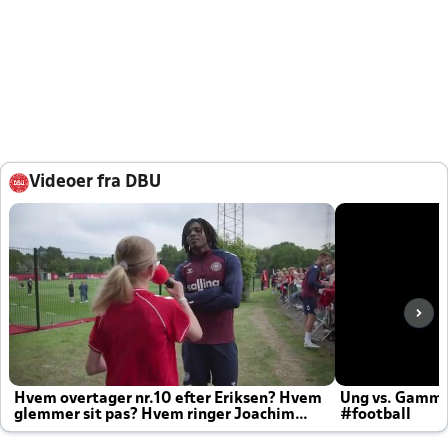
Videoer fra DBU
Hvem overtager nr.10 efter Eriksen? Hvem
Ung vs. Gamm
glemmer sit pas? Hvem ringer Joachim
#football
altid til efter kampe?