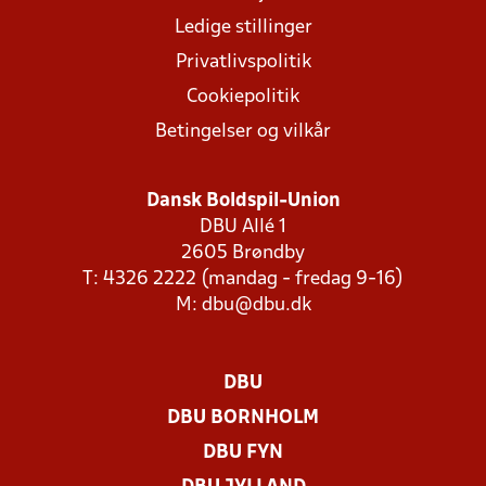
Ledige stillinger
Privatlivspolitik
Cookiepolitik
Betingelser og vilkår
Dansk Boldspil-Union
DBU Allé 1
2605 Brøndby
T: 4326 2222 (mandag - fredag 9-16)
M:
dbu@dbu.dk
DBU
DBU BORNHOLM
DBU FYN