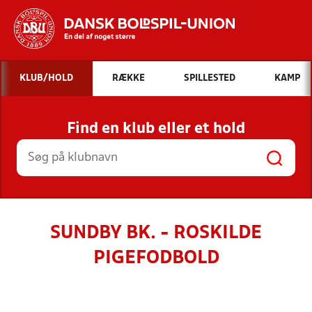
Hvad vil du søge efter?
KLUB/HOLD
RÆKKE
SPILLESTED
KAMP
INDHOLD OG NYHEDER
Find en klub eller et hold
STILLINGER, RESULTATER, KLUBBER OG
HOLD
SUNDBY BK. - ROSKILDE
PIGEFODBOLD