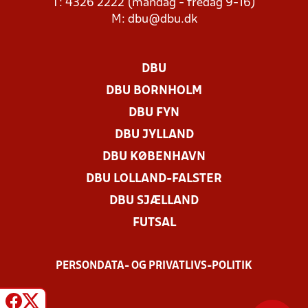
T: 4326 2222 (mandag - fredag 9-16)
M:
dbu@dbu.dk
DBU
DBU BORNHOLM
DBU FYN
DBU JYLLAND
DBU KØBENHAVN
DBU LOLLAND-FALSTER
DBU SJÆLLAND
FUTSAL
PERSONDATA- OG PRIVATLIVS-POLITIK