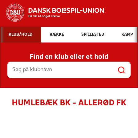
Hvad vil du søge efter?
KLUB/HOLD
RÆKKE
SPILLESTED
KAMP
INDHOLD OG NYHEDER
Find en klub eller et hold
STILLINGER, RESULTATER, KLUBBER OG
HOLD
HUMLEBÆK BK - ALLERØD FK