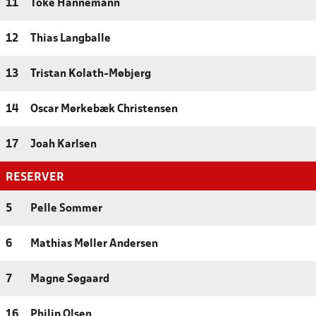
11
Toke Hannemann
12
Thias Langballe
13
Tristan Kolath-Møbjerg
14
Oscar Mørkebæk Christensen
17
Joah Karlsen
RESERVER
5
Pelle Sommer
6
Mathias Møller Andersen
7
Magne Søgaard
16
Philip Olsen