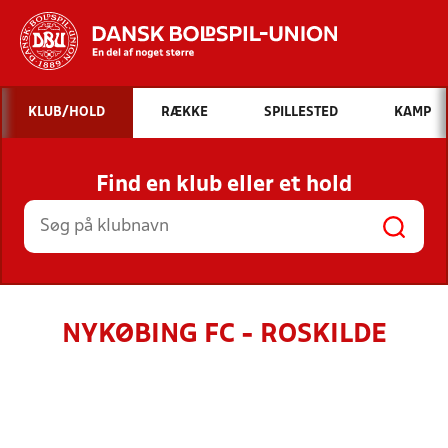
Hvad vil du søge efter?
KLUB/HOLD
RÆKKE
SPILLESTED
KAMP
INDHOLD OG NYHEDER
Find en klub eller et hold
STILLINGER, RESULTATER, KLUBBER OG
HOLD
NYKØBING FC - ROSKILDE