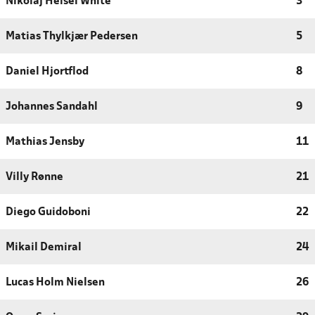
Nikolaj Heisel White
3
Matias Thylkjær Pedersen
5
Daniel Hjortflod
8
Johannes Sandahl
9
Mathias Jensby
11
Villy Rønne
21
Diego Guidoboni
22
Mikail Demiral
24
Lucas Holm Nielsen
26