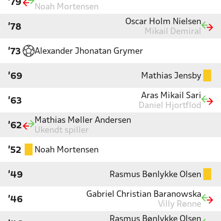
'79
Noah Mortensen
Oscar Holm Nielsen
'78
Mikail Demiral
Alexander Jhonatan Grymer
'73
Mathias Jensby
'69
Aras Mikail Sari
'63
Daniel Hjortflod
Mathias Møller Andersen
'62
Ukendt spiller
Noah Mortensen
'52
Rasmus Bønlykke Olsen
'49
Gabriel Christian Baranowska
'46
Villy Rønne
Rasmus Bønlykke Olsen