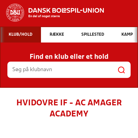
Hvad vil du søge efter?
KLUB/HOLD
RÆKKE
SPILLESTED
KAMP
INDHOLD OG NYHEDER
Find en klub eller et hold
STILLINGER, RESULTATER, KLUBBER OG
HOLD
HVIDOVRE IF - AC AMAGER
ACADEMY