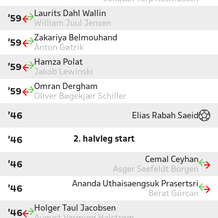
Laurits Dahl Wallin
'59
William Juul Jensen
Zakariya Belmouhand
'59
Anton Gøtrik
Hamza Polat
'59
Jakob Lewinski
Omran Dergham
'59
Oliver Bøgekjær Schiller
Elias Rabah Saeid
'46
2. halvleg start
'46
Cemal Ceyhan
'46
Asger Seefeldt Borgen
Ananda Uthaisaengsuk Prasertsri
'46
Berat Gürcan
Holger Taul Jacobsen
'46