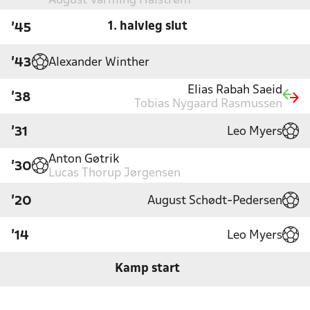
August Varming Halstrøm
1. halvleg slut
'45
Alexander Winther
'43
Elias Rabah Saeid
'38
Tobias Nygaard Rasmussen
Leo Myers
'31
Anton Gøtrik
'30
Lucas Thorup Jørgensen
August Schødt-Pedersen
'20
Leo Myers
'14
Kamp start