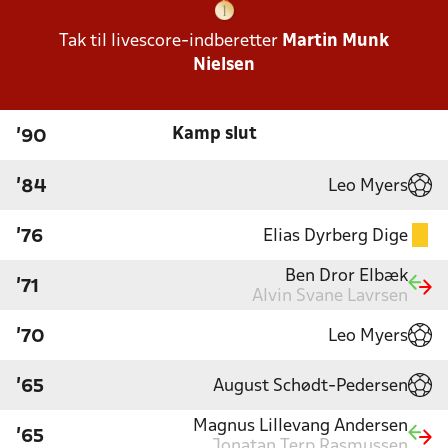
Tak til livescore-indberetter
Martin Munk
Nielsen
Kamp slut
'90
Leo Myers
'84
Elias Dyrberg Dige
'76
Ben Dror Elbæk
'71
Alvin Svane Lavrsen
Leo Myers
'70
August Schødt-Pedersen
'65
Magnus Lillevang Andersen
'65
Jonatan Terp Rasmussen