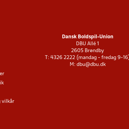
Dansk Boldspil-Union
DBU Allé 1
2605 Brøndby
T: 4326 2222 (mandag - fredag 9-16
M:
dbu@dbu.dk
ger
ik
 vilkår