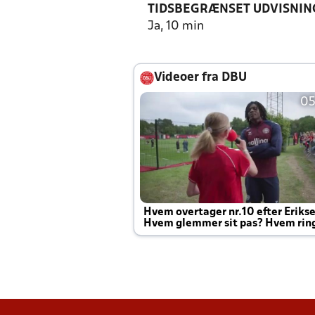
TIDSBEGRÆNSET UDVISNIN
Ja, 10 min
Videoer fra DBU
05
Hvem overtager nr.10 efter Eriks
Hvem glemmer sit pas? Hvem rin
Joachim altid til efter kampe?