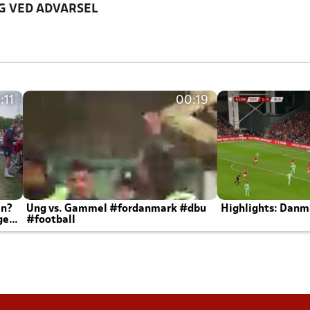
G VED ADVARSEL
:11
00:19
en?
Ung vs. Gammel #fordanmark #dbu
Highlights: Danma
ger
#football