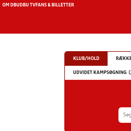
OM DBU
DBU TV
FANS & BILLETTER
KLUB/HOLD
RÆKK
UDVIDET KAMPSØGNING