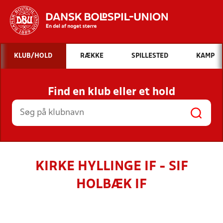
Hvad vil du søge efter?
KLUB/HOLD
RÆKKE
SPILLESTED
KAMP
INDHOLD OG NYHEDER
Find en klub eller et hold
STILLINGER, RESULTATER, KLUBBER OG
HOLD
KIRKE HYLLINGE IF - SIF
HOLBÆK IF