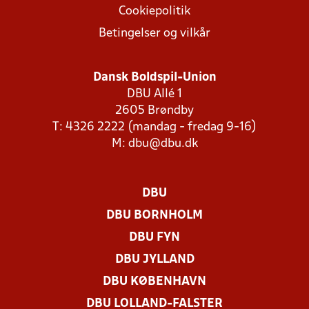
Cookiepolitik
Betingelser og vilkår
Dansk Boldspil-Union
DBU Allé 1
2605 Brøndby
T: 4326 2222 (mandag - fredag 9-16)
M:
dbu@dbu.dk
DBU
DBU BORNHOLM
DBU FYN
DBU JYLLAND
DBU KØBENHAVN
DBU LOLLAND-FALSTER