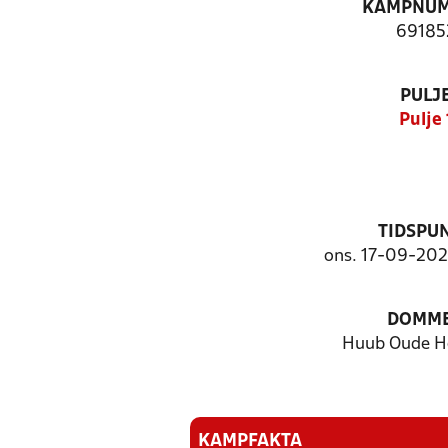
KAMPNU
69185
PULJ
Pulje 
TIDSPU
ons. 17-09-2025
DOMM
Huub Oude H
KAMPFAKTA