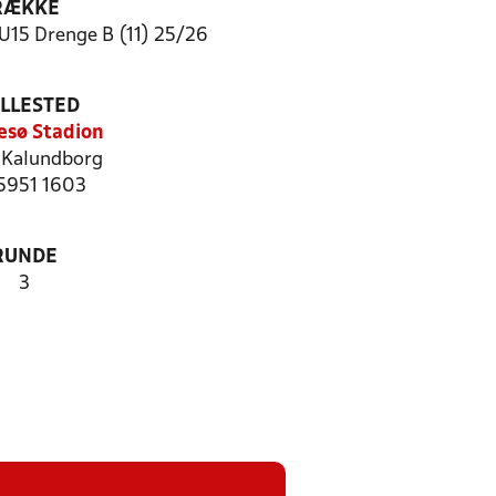
RÆKKE
15 Drenge B (11) 25/26
ILLESTED
sø Stadion
Kalundborg
 5951 1603
RUNDE
3