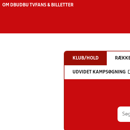
OM DBU
DBU TV
FANS & BILLETTER
KLUB/HOLD
RÆKK
UDVIDET KAMPSØGNING