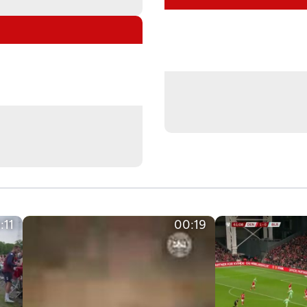
:11
00:19