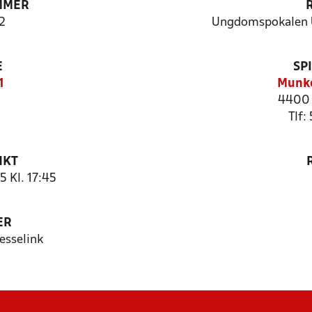
MMER
2
Ungdomspokalen U
E
SP
1
Munke
4400 
Tlf:
NKT
 Kl. 17:45
ER
esselink