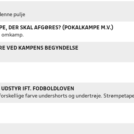
 denne pulje
E, DER SKAL AFGØRES? (POKALKAMPE M.V.)
gen omkamp.
ERE VED KAMPENS BEGYNDELSE
S UDSTYR IFT. FODBOLDLOVEN
ed forskellige farve undershorts og undertrøje. Strømpetap