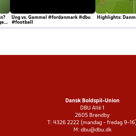
en?
Ung vs. Gammel #fordanmark #dbu
Highlights: Danma
ger
#football
Dansk Boldspil-Union
DBU Allé 1
2605 Brøndby
T: 4326 2222 (mandag - fredag 9-16
M:
dbu@dbu.dk