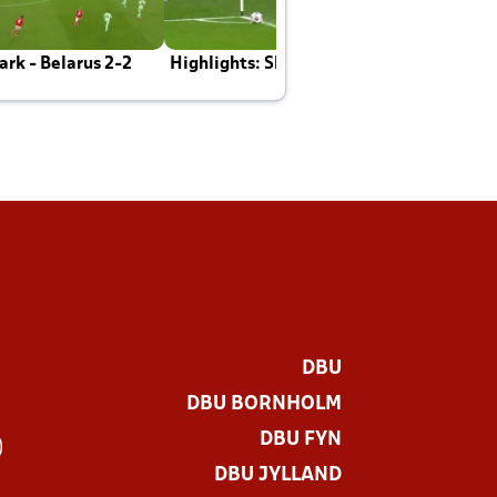
rk - Belarus 2-2
Highlights: Skotland - Danmark 4-2
J
E
DBU
DBU BORNHOLM
DBU FYN
)
DBU JYLLAND