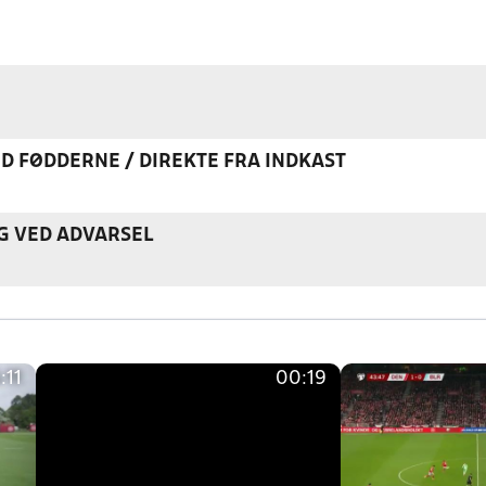
ED FØDDERNE / DIREKTE FRA INDKAST
G VED ADVARSEL
:11
00:19