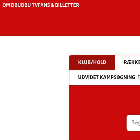
OM DBU
DBU TV
FANS & BILLETTER
KLUB/HOLD
RÆKK
UDVIDET KAMPSØGNING