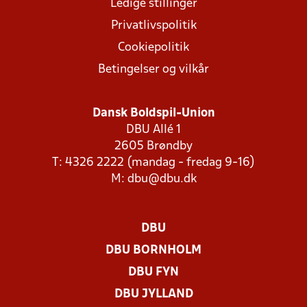
Ledige stillinger
Privatlivspolitik
Cookiepolitik
Betingelser og vilkår
Dansk Boldspil-Union
DBU Allé 1
2605 Brøndby
T: 4326 2222 (mandag - fredag 9-16)
M:
dbu@dbu.dk
DBU
DBU BORNHOLM
DBU FYN
DBU JYLLAND