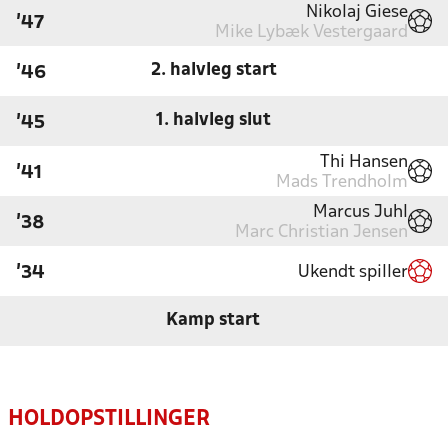
Nikolaj Giese
'47
Mike Lybæk Vestergaard
2. halvleg start
'46
1. halvleg slut
'45
Thi Hansen
'41
Mads Trendholm
Marcus Juhl
'38
Marc Christian Jensen
Ukendt spiller
'34
Kamp start
HOLDOPSTILLINGER