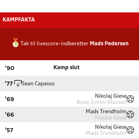
KAMPFAKTA
Tak til livescore-indberetter
Mads Pedersen
Kamp slut
'90
Sean Capasso
'77
Nikolaj Giese
'69
Rune Jimmi Klausen
Mads Trendholm
'66
Nikolaj Giese
Nikolaj Giese
'57
Mads Trendholm