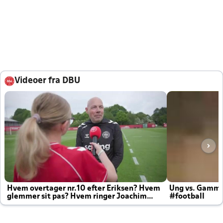
Videoer fra DBU
Hvem overtager nr.10 efter Eriksen? Hvem
Ung vs. Gamm
glemmer sit pas? Hvem ringer Joachim
#football
altid til efter kampe?