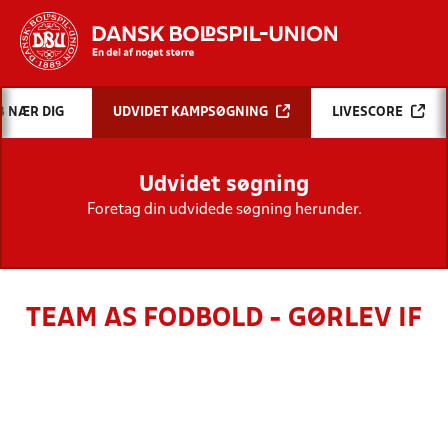
Hvad vil du søge efter?
B NÆR DIG
UDVIDET KAMPSØGNING
LIVESCORE
INDHOLD OG NYHEDER
Udvidet søgning
STILLINGER, RESULTATER, KLUBBER OG
HOLD
Foretag din udvidede søgning herunder.
TEAM AS FODBOLD - GØRLEV IF