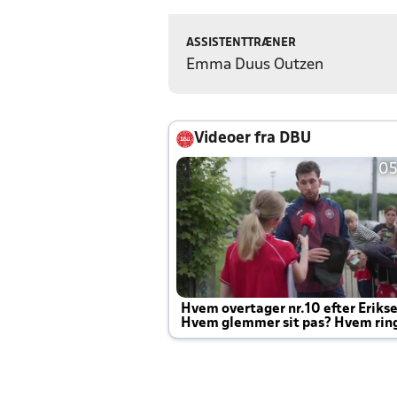
ASSISTENTTRÆNER
Emma Duus Outzen
Videoer fra DBU
05
Hvem overtager nr.10 efter Eriks
Hvem glemmer sit pas? Hvem rin
Joachim altid til efter kampe?