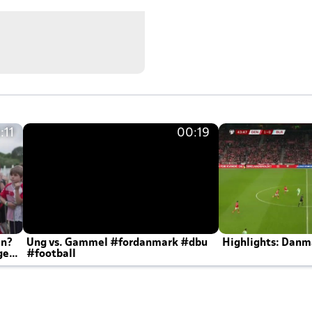
:11
00:19
en?
Ung vs. Gammel #fordanmark #dbu
Highlights: Danma
ger
#football