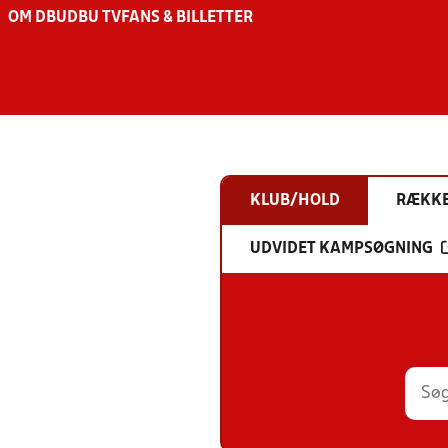
OM DBU
DBU TV
FANS & BILLETTER
KLUB/HOLD
RÆKK
UDVIDET KAMPSØGNING