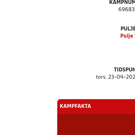
KAMPNU
69683
PULJ
Pulje 
TIDSPU
tors. 23-04-202
KAMPFAKTA