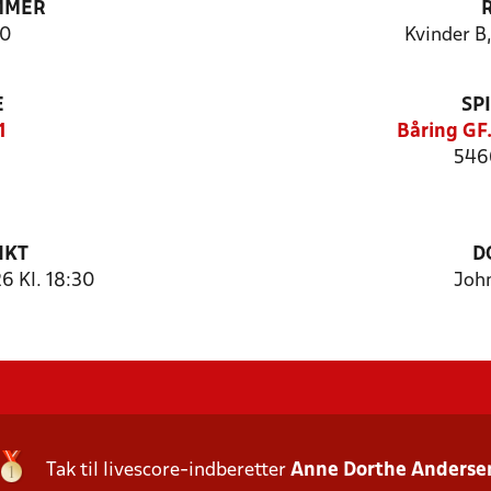
MMER
0
Kvinder B,
E
SP
1
Båring GF
546
NKT
D
6 Kl. 18:30
Joh
Tak til livescore-indberetter
Anne Dorthe Anderse