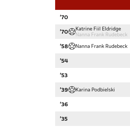
'70
Katrine Fiil Eldridge
'70
Nanna Frank Rudebeck
Nanna Frank Rudebeck
'58
'54
'53
Karina Podbielski
'39
'36
'35