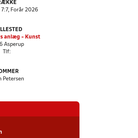
RÆKKE
 7:7, Forår 2026
ILLESTED
.s anlæg - Kunst
6 Asperup
Tlf:
OMMER
n Petersen
n