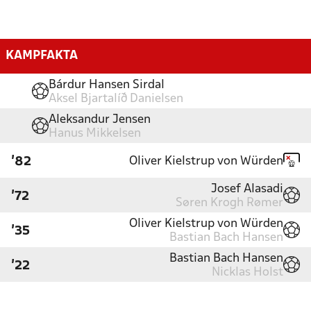
KAMPFAKTA
Bárdur Hansen Sirdal
Aksel Bjartalíð Danielsen
Aleksandur Jensen
Hanus Mikkelsen
Oliver Kielstrup von Würden
'82
Josef Alasadi
'72
Søren Krogh Rømer
Oliver Kielstrup von Würden
'35
Bastian Bach Hansen
Bastian Bach Hansen
'22
Nicklas Holst