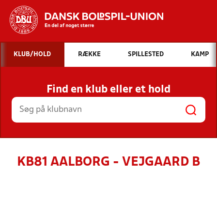
Hvad vil du søge efter?
KLUB/HOLD
RÆKKE
SPILLESTED
KAMP
INDHOLD OG NYHEDER
Find en klub eller et hold
STILLINGER, RESULTATER, KLUBBER OG
HOLD
KB81 AALBORG - VEJGAARD B