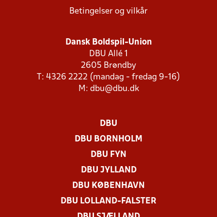
Betingelser og vilkår
Dansk Boldspil-Union
DBU Allé 1
2605 Brøndby
T: 4326 2222 (mandag - fredag 9-16)
M:
dbu@dbu.dk
DBU
DBU BORNHOLM
DBU FYN
DBU JYLLAND
DBU KØBENHAVN
DBU LOLLAND-FALSTER
DBU SJÆLLAND