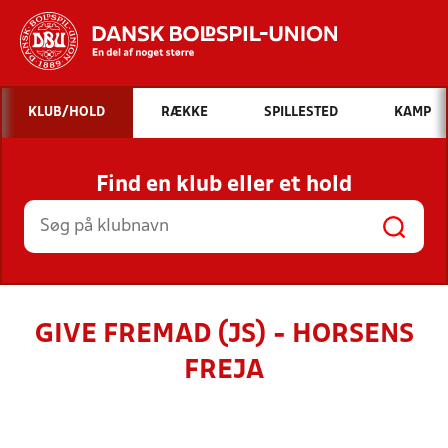
Hvad vil du søge efter?
KLUB/HOLD
RÆKKE
SPILLESTED
KAMP
INDHOLD OG NYHEDER
Find en klub eller et hold
STILLINGER, RESULTATER, KLUBBER OG
HOLD
GIVE FREMAD (JS) - HORSENS
FREJA