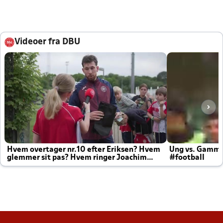
Videoer fra DBU
Hvem overtager nr.10 efter Eriksen? Hvem
Ung vs. Gamm
glemmer sit pas? Hvem ringer Joachim
#football
altid til efter kampe?