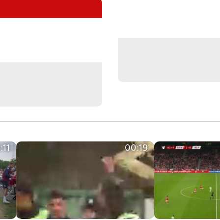
:11
00:19