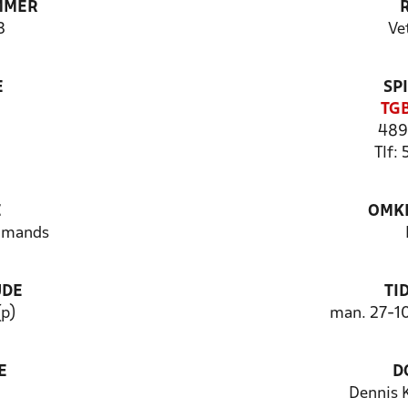
MMER
3
Ve
E
SP
TGB
489
Tlf:
E
OMKL
8-mands
UDE
TI
(p)
man. 27-1
E
D
Dennis 