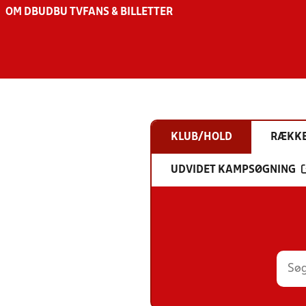
OM DBU
DBU TV
FANS & BILLETTER
KLUB/HOLD
RÆKK
UDVIDET KAMPSØGNING