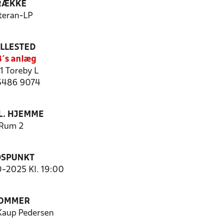
RÆKKE
teran-LP
ILLESTED
´s anlæg
1 Toreby L
 5486 9074
. HJEMME
Rum 2
DSPUNKT
0-2025 Kl. 19:00
OMMER
Kaup Pedersen