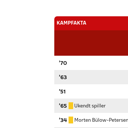
KAMPFAKTA
'70
'63
'51
Ukendt spiller
'65
Morten Bülow-Peterse
'34