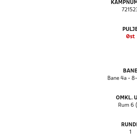
KAMPNU
72152
PULJ
Øst
BAN
Bane 4a - 
OMKL. 
Rum 6 
RUND
1