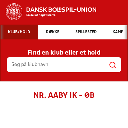
Hvad vil du søge efter?
KLUB/HOLD
RÆKKE
SPILLESTED
KAMP
INDHOLD OG NYHEDER
Find en klub eller et hold
STILLINGER, RESULTATER, KLUBBER OG
HOLD
NR. AABY IK - ØB