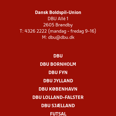
Dansk Boldspil-Union
DBU Allé 1
2605 Brøndby
T: 4326 2222 (mandag - fredag 9-16)
M:
dbu@dbu.dk
DBU
DBU BORNHOLM
DBU FYN
DBU JYLLAND
DBU KØBENHAVN
DBU LOLLAND-FALSTER
DBU SJÆLLAND
FUTSAL