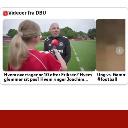
Videoer fra DBU
Hvem overtager nr.10 efter Eriksen? Hvem
Ung vs. Gamm
glemmer sit pas? Hvem ringer Joachim
#football
altid til efter kampe?