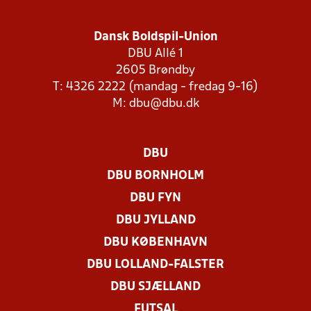
Dansk Boldspil-Union
DBU Allé 1
2605 Brøndby
T: 4326 2222 (mandag - fredag 9-16)
M:
dbu@dbu.dk
DBU
DBU BORNHOLM
DBU FYN
DBU JYLLAND
DBU KØBENHAVN
DBU LOLLAND-FALSTER
DBU SJÆLLAND
FUTSAL