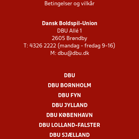
Betingelser og vilkår
Dansk Boldspil-Union
DBU Allé 1
2605 Brøndby
T: 4326 2222 (mandag - fredag 9-16)
M:
dbu@dbu.dk
DBU
DBU BORNHOLM
DBU FYN
DBU JYLLAND
DBU KØBENHAVN
DBU LOLLAND-FALSTER
DBU SJÆLLAND