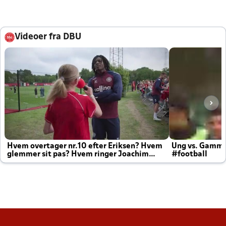
Videoer fra DBU
Hvem overtager nr.10 efter Eriksen? Hvem
Ung vs. Gamm
glemmer sit pas? Hvem ringer Joachim
#football
altid til efter kampe?