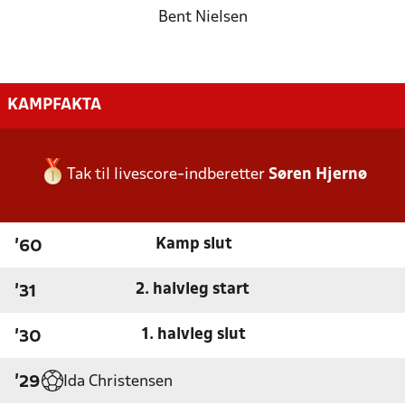
Bent Nielsen
KAMPFAKTA
Tak til livescore-indberetter
Søren Hjernø
Kamp slut
'60
2. halvleg start
'31
1. halvleg slut
'30
Ida Christensen
'29