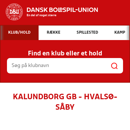
Hvad vil du søge efter?
KLUB/HOLD
RÆKKE
SPILLESTED
KAMP
INDHOLD OG NYHEDER
Find en klub eller et hold
STILLINGER, RESULTATER, KLUBBER OG
HOLD
KALUNDBORG GB - HVALSØ-
SÅBY