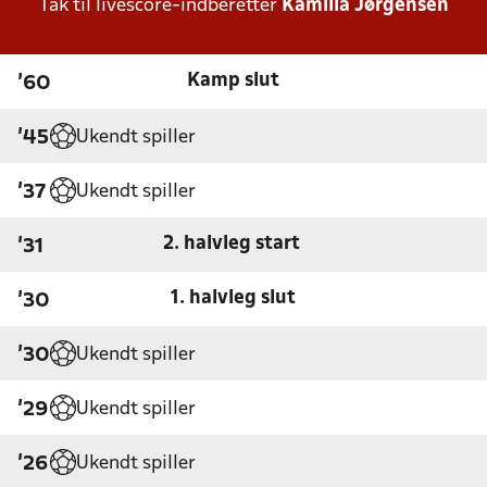
Tak til livescore-indberetter
Kamilla Jørgensen
Kamp slut
'60
Ukendt spiller
'45
Ukendt spiller
'37
2. halvleg start
'31
1. halvleg slut
'30
Ukendt spiller
'30
Ukendt spiller
'29
Ukendt spiller
'26