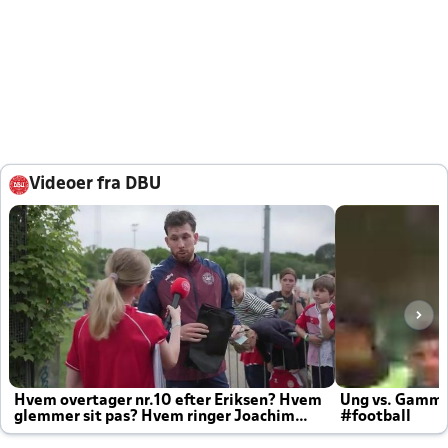
Videoer fra DBU
Hvem overtager nr.10 efter Eriksen? Hvem
Ung vs. Gamm
glemmer sit pas? Hvem ringer Joachim
#football
altid til efter kampe?