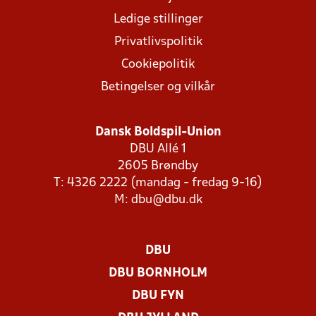
Ledige stillinger
Privatlivspolitik
Cookiepolitik
Betingelser og vilkår
Dansk Boldspil-Union
DBU Allé 1
2605 Brøndby
T: 4326 2222 (mandag - fredag 9-16)
M:
dbu@dbu.dk
DBU
DBU BORNHOLM
DBU FYN