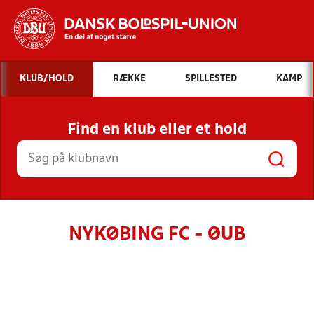
Hvad vil du søge efter?
KLUB/HOLD
RÆKKE
SPILLESTED
KAMP
INDHOLD OG NYHEDER
Find en klub eller et hold
STILLINGER, RESULTATER, KLUBBER OG
HOLD
NYKØBING FC - ØUB