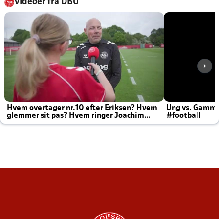
Videoer fra DBU
Hvem overtager nr.10 efter Eriksen? Hvem
Ung vs. Gamm
glemmer sit pas? Hvem ringer Joachim
#football
altid til efter kampe?