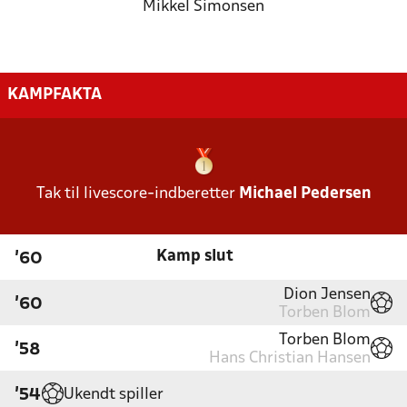
Mikkel Simonsen
KAMPFAKTA
Tak til livescore-indberetter
Michael Pedersen
Kamp slut
'60
Dion Jensen
'60
Torben Blom
Torben Blom
'58
Hans Christian Hansen
Ukendt spiller
'54