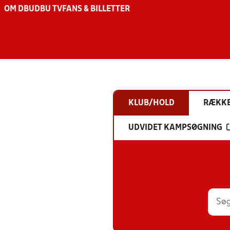
OM DBU
DBU TV
FANS & BILLETTER
KLUB/HOLD
RÆKK
UDVIDET KAMPSØGNING