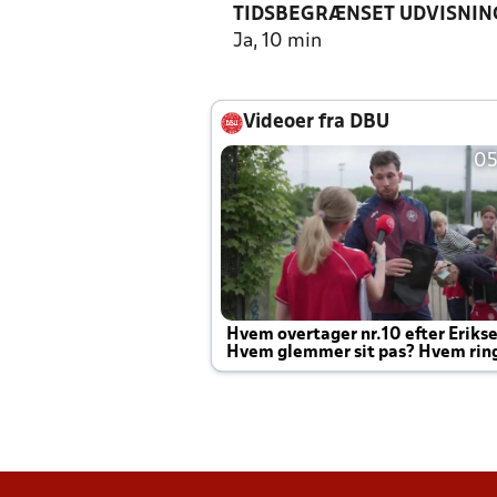
TIDSBEGRÆNSET UDVISNIN
Ja, 10 min
Videoer fra DBU
05
Hvem overtager nr.10 efter Eriks
Hvem glemmer sit pas? Hvem rin
Joachim altid til efter kampe?