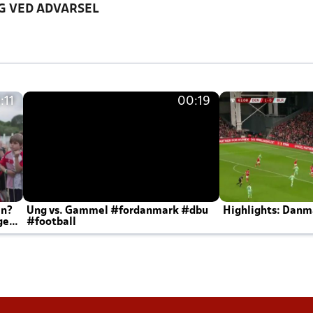
G VED ADVARSEL
:11
00:19
en?
Ung vs. Gammel #fordanmark #dbu
Highlights: Danma
ger
#football