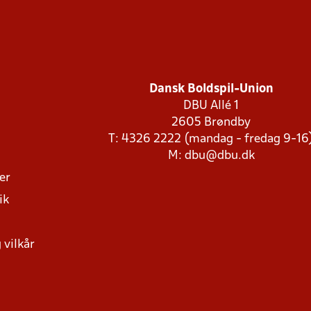
Dansk Boldspil-Union
DBU Allé 1
2605 Brøndby
T: 4326 2222 (mandag - fredag 9-16
M:
dbu@dbu.dk
ger
ik
 vilkår