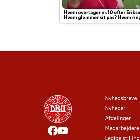
Hvem overtager nr.10 efter Eriks
Hvem glemmer sit pas? Hvem rin
Joachim altid til efter kampe?
Nyhedsbreve
Nyheder
Afdelinger
Medarbejdere
Ledige stillin