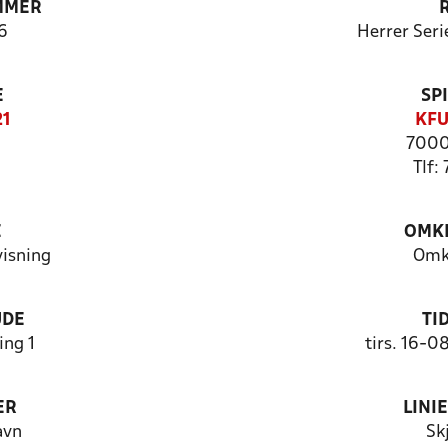
MMER
6
Herrer Seri
E
SP
21
KFU
7000
Tlf:
E
OMKL
visning
Omk
UDE
TI
ng 1
tirs. 16-0
ER
LINI
avn
Sk