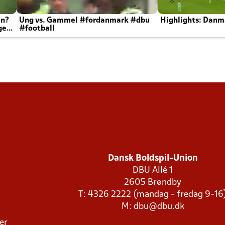
en?
Ung vs. Gammel #fordanmark #dbu
Highlights: Danma
ger
#football
Dansk Boldspil-Union
DBU Allé 1
2605 Brøndby
T: 4326 2222 (mandag - fredag 9-16
M:
dbu@dbu.dk
ger