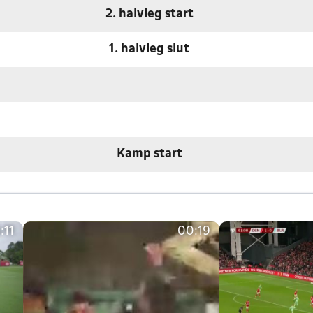
2. halvleg start
1. halvleg slut
Kamp start
:11
00:19