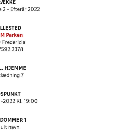
RÆKKE
e 2 - Efterår 2022
ILLESTED
M Parken
 Fredericia
 7592 2378
. HJEMME
lædning 7
DSPUNKT
8-2022 Kl. 19:00
EDOMMER 1
jult navn