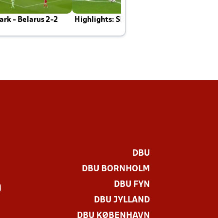
rk - Belarus 2-2
Highlights: Skotland - Danmark 4-2
J
E
DBU
DBU BORNHOLM
DBU FYN
)
DBU JYLLAND
DBU KØBENHAVN