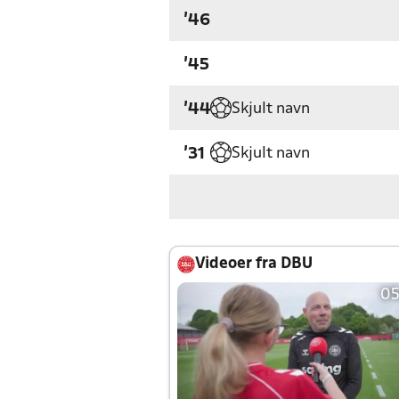
'46
'45
Skjult navn
'44
Skjult navn
'31
Videoer fra DBU
05