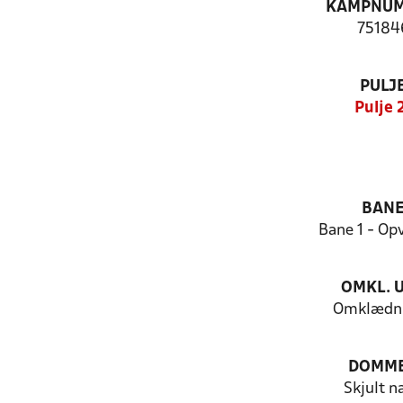
KAMPNU
75184
PULJ
Pulje 
BAN
Bane 1 - Op
OMKL. 
Omklædni
DOMM
Skjult n