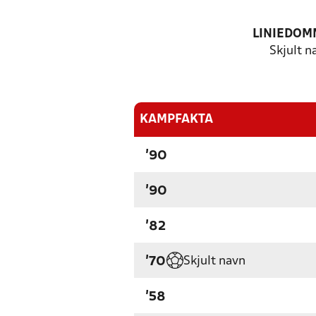
LINIEDOM
Skjult n
KAMPFAKTA
'90
'90
'82
Skjult navn
'70
'58