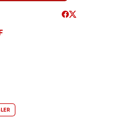
F
LER