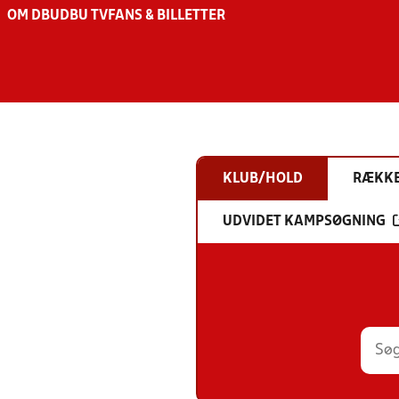
OM DBU
DBU TV
FANS & BILLETTER
KLUB/HOLD
RÆKK
UDVIDET KAMPSØGNING