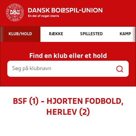
Hvad vil du søge efter?
KLUB/HOLD
RÆKKE
SPILLESTED
KAMP
INDHOLD OG NYHEDER
Find en klub eller et hold
STILLINGER, RESULTATER, KLUBBER OG
HOLD
BSF (1) - HJORTEN FODBOLD,
HERLEV (2)