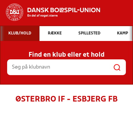
Hvad vil du søge efter?
KLUB/HOLD
RÆKKE
SPILLESTED
KAMP
INDHOLD OG NYHEDER
Find en klub eller et hold
STILLINGER, RESULTATER, KLUBBER OG
HOLD
ØSTERBRO IF - ESBJERG FB