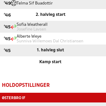
Telma Sif Buadottir
'49
2. halvleg start
'46
Sofia Weatherall
'45
Josefine Lavsen
Alberte Weye
'45
Sunniva Willemoes Dal Christiansen
1. halvleg slut
'45
Kamp start
HOLDOPSTILLINGER
ØSTERBRO IF