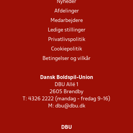
Nyheder
Afdelinger
Medarbejdere
Ledige stillinger
Privatlivspolitik
Cookiepolitik
Betingelser og vilkår
Dansk Boldspil-Union
DBU Allé 1
2605 Brøndby
T: 4326 2222 (mandag - fredag 9-16)
M:
dbu@dbu.dk
DBU