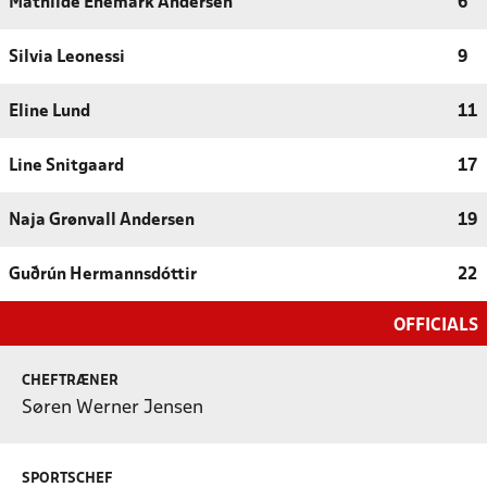
Mathilde Enemark Andersen
6
Silvia Leonessi
9
Eline Lund
11
Line Snitgaard
17
Naja Grønvall Andersen
19
Guðrún Hermannsdóttir
22
OFFICIALS
CHEFTRÆNER
Søren Werner Jensen
SPORTSCHEF