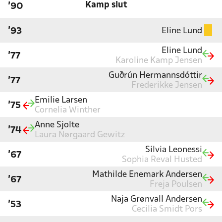
Kamp slut
'90
Eline Lund
'93
Eline Lund
'77
Karoline Kamp Jensen
Guðrún Hermannsdóttir
'77
Frederikke Jensen
Emilie Larsen
'75
Cornelia Winther
Anne Sjolte
'74
Laura Nørgaard Gewitz
Silvia Leonessi
'67
Sophia Reval Husted
Mathilde Enemark Andersen
'67
Freja Poulsen
Naja Grønvall Andersen
'53
Cecilia Smidt Pors