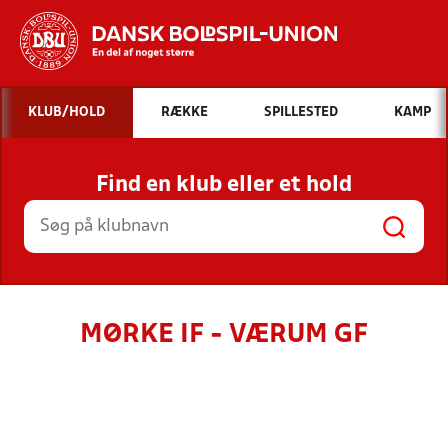
Hvad vil du søge efter?
KLUB/HOLD
RÆKKE
SPILLESTED
KAMP
INDHOLD OG NYHEDER
Find en klub eller et hold
STILLINGER, RESULTATER, KLUBBER OG
HOLD
MØRKE IF - VÆRUM GF