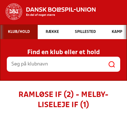
Hvad vil du søge efter?
KLUB/HOLD
RÆKKE
SPILLESTED
KAMP
INDHOLD OG NYHEDER
Find en klub eller et hold
STILLINGER, RESULTATER, KLUBBER OG
HOLD
RAMLØSE IF (2) - MELBY-
LISELEJE IF (1)